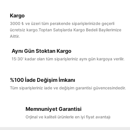
Kargo
Bu ürüne ilk yorumu siz yapın!
3000 ₺ ve üzeri tüm perakende siparişlerinizde geçerli
ücretsiz kargo.Toptan Satışlarda Kargo Bedeli Bayilerimize
Aittir.
Yorum Yaz
Aynı Gün Stoktan Kargo
15:30' kadar olan tüm siparişleriniz aynı gün kargoya verilir.
%100 İade Değişim İmkanı
Tüm siparişleriniz iade ve değişim garantisi güvencesindedir.
Memnuniyet Garantisi
Orjinal ve kaliteli ürünlerle en iyi fiyat avantajı