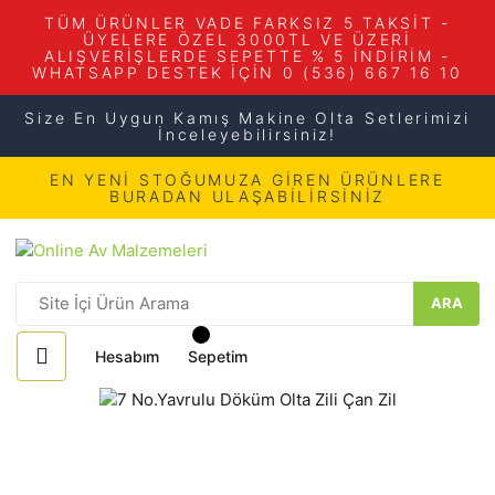
TÜM ÜRÜNLER VADE FARKSIZ 5 TAKSİT -
ÜYELERE ÖZEL 3000TL VE ÜZERİ
ALIŞVERİŞLERDE SEPETTE % 5 İNDİRİM -
WHATSAPP DESTEK İÇİN 0 (536) 667 16 10
Size En Uygun Kamış Makine Olta Setlerimizi
İnceleyebilirsiniz!
EN YENİ STOĞUMUZA GİREN ÜRÜNLERE
BURADAN ULAŞABİLİRSİNİZ
ARA
Hesabım
Sepetim