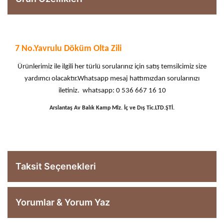
7 No.Yavrulu Döküm Olta Zili
Ürünlerimiz ile ilgili her türlü sorularınız için satış temsilcimiz size
yardımcı olacaktır.Whatsapp mesaj hattımızdan sorularınızı
iletiniz. whatsapp: 0 536 667 16 10
Arslantaş Av Balık Kamp Mlz. İç ve Dış Tic.LTD.ŞTİ.
Taksit Seçenekleri
Yorumlar & Yorum Yaz