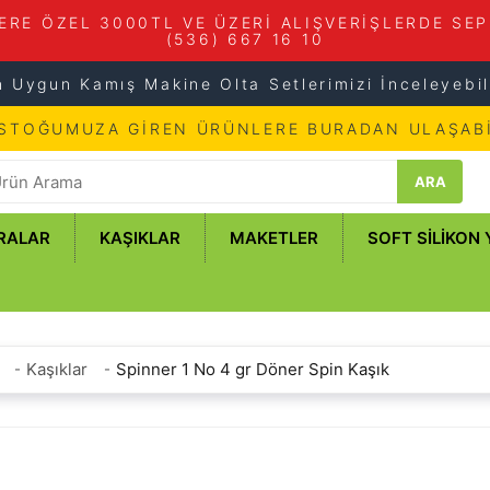
ERE ÖZEL 3000TL VE ÜZERİ ALIŞVERİŞLERDE SEP
(536) 667 16 10
n Uygun Kamış Makine Olta Setlerimizi İnceleyebili
 STOĞUMUZA GİREN ÜRÜNLERE BURADAN ULAŞABİ
ARA
RALAR
KAŞIKLAR
MAKETLER
SOFT SILIKON
Kaşıklar
Spinner 1 No 4 gr Döner Spin Kaşık