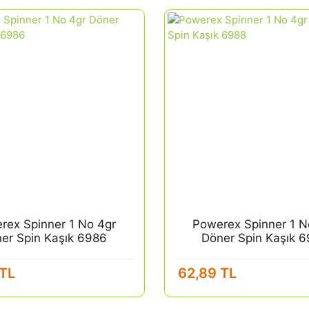
ler 138mm ...
Powerex Magnum 120mm ...
P
125,12 TL
Fiyat :
137,96 TL
rex Spinner 1 No 4gr
Powerex Spinner 1 N
er Spin Kaşık 6986
Döner Spin Kaşık 
 TL
62,89 TL