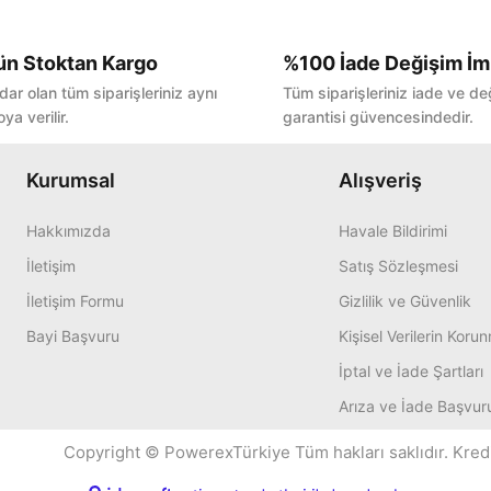
ün Stoktan Kargo
%100 İade Değişim İm
dar olan tüm siparişleriniz aynı
Tüm siparişleriniz iade ve de
ya verilir.
garantisi güvencesindedir.
Kurumsal
Alışveriş
Hakkımızda
Havale Bildirimi
İletişim
Satış Sözleşmesi
İletişim Formu
Gizlilik ve Güvenlik
Bayi Başvuru
Kişisel Verilerin Koru
İptal ve İade Şartları
Arıza ve İade Başvur
Copyright © PowerexTürkiye Tüm hakları saklıdır. Kredi k