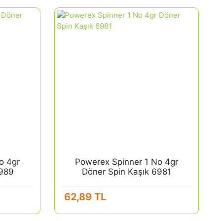
o 4gr
Powerex Spinner 1 No 4gr
6989
Döner Spin Kaşık 6981
62,89 TL