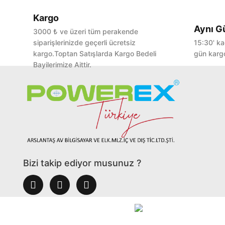
Kargo
Aynı G
3000 ₺ ve üzeri tüm perakende
siparişlerinizde geçerli ücretsiz
15:30' ka
kargo.Toptan Satışlarda Kargo Bedeli
gün kargo
Bayilerimize Aittir.
Bizi takip ediyor musunuz ?