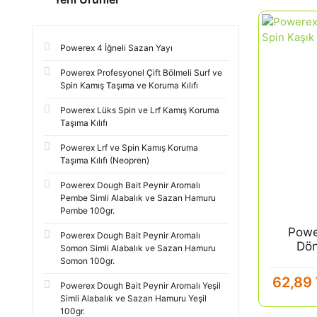
Powerex 4 İğneli Sazan Yayı
Powerex Profesyonel Çift Bölmeli Surf ve
Spin Kamış Taşıma ve Koruma Kılıfı
Powerex Lüks Spin ve Lrf Kamış Koruma
Taşıma Kılıfı
Powerex Lrf ve Spin Kamış Koruma
Taşıma Kılıfı (Neopren)
Powerex Dough Bait Peynir Aromalı
Pembe Simli Alabalık ve Sazan Hamuru
Pembe 100gr.
Powe
Powerex Dough Bait Peynir Aromalı
Dön
Somon Simli Alabalık ve Sazan Hamuru
Somon 100gr.
62,89
Powerex Dough Bait Peynir Aromalı Yeşil
Simli Alabalık ve Sazan Hamuru Yeşil
100gr.