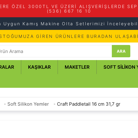
ERE ÖZEL 3000TL VE ÜZERİ ALIŞVERİŞLERDE SEP
(536) 667 16 10
n Uygun Kamış Makine Olta Setlerimizi İnceleyebili
 STOĞUMUZA GİREN ÜRÜNLERE BURADAN ULAŞABİ
ARA
RALAR
KAŞIKLAR
MAKETLER
SOFT SILIKON
Soft Silikon Yemler
Craft Paddletail 16 cm 31,7 gr