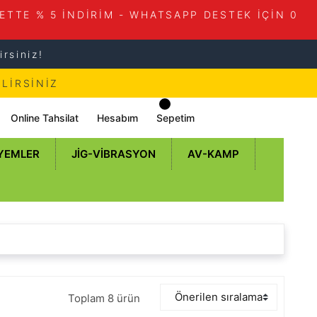
ETTE % 5 İNDİRİM - WHATSAPP DESTEK İÇİN 0
rsiniz!
LİRSİNİZ
Online Tahsilat
Hesabım
Sepetim
 YEMLER
JIG-VIBRASYON
AV-KAMP
Toplam 8 ürün