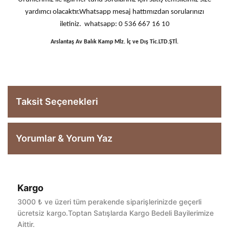
yardımcı olacaktır.Whatsapp mesaj hattımızdan sorularınızı
iletiniz. whatsapp: 0 536 667 16 10
Arslantaş Av Balık Kamp Mlz. İç ve Dış Tic.LTD.ŞTİ.
Taksit Seçenekleri
Yorumlar & Yorum Yaz
Kargo
Bu ürüne ilk yorumu siz yapın!
3000 ₺ ve üzeri tüm perakende siparişlerinizde geçerli
ücretsiz kargo.Toptan Satışlarda Kargo Bedeli Bayilerimize
Aittir.