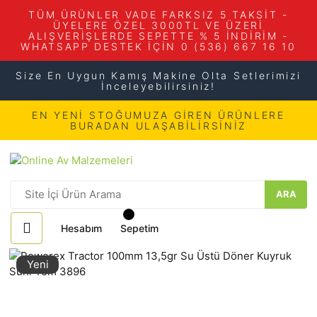
TÜM ÜRÜNLER VADE FARKSIZ 5 TAKSİT -
ÜYELERE ÖZEL 3000TL VE ÜZERİ
ALIŞVERİŞLERDE SEPETTE % 5 İNDİRİM -
WHATSAPP DESTEK İÇİN 0 (536) 667 16 10
Size En Uygun Kamış Makine Olta Setlerimizi
İnceleyebilirsiniz!
EN YENİ STOĞUMUZA GİREN ÜRÜNLERE
BURADAN ULAŞABİLİRSİNİZ
ARA
Hesabım
Sepetim
Yeni