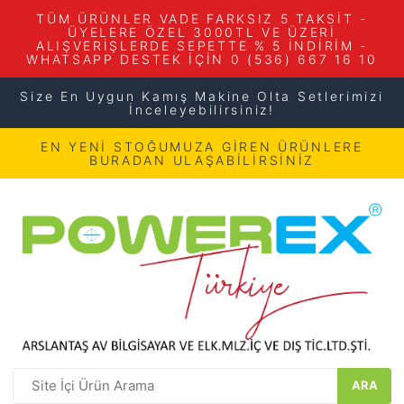
TÜM ÜRÜNLER VADE FARKSIZ 5 TAKSİT -
ÜYELERE ÖZEL 3000TL VE ÜZERİ
ALIŞVERİŞLERDE SEPETTE % 5 İNDİRİM -
WHATSAPP DESTEK İÇİN 0 (536) 667 16 10
Size En Uygun Kamış Makine Olta Setlerimizi
İnceleyebilirsiniz!
EN YENİ STOĞUMUZA GİREN ÜRÜNLERE
BURADAN ULAŞABİLİRSİNİZ
ARA