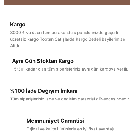
Kargo
Bu ürüne ilk yorumu siz yapın!
3000 ₺ ve üzeri tüm perakende siparişlerinizde geçerli
ücretsiz kargo.Toptan Satışlarda Kargo Bedeli Bayilerimize
Aittir.
Yorum Yaz
Aynı Gün Stoktan Kargo
15:30' kadar olan tüm siparişleriniz aynı gün kargoya verilir.
%100 İade Değişim İmkanı
Tüm siparişleriniz iade ve değişim garantisi güvencesindedir.
Memnuniyet Garantisi
Orjinal ve kaliteli ürünlerle en iyi fiyat avantajı