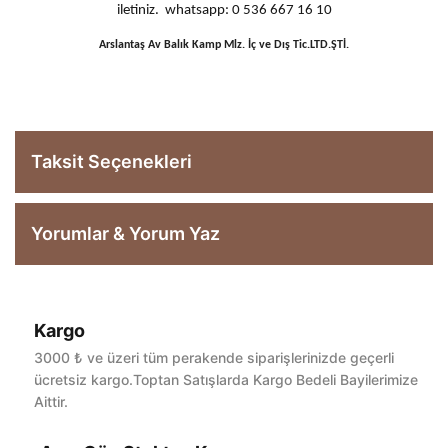
iletiniz. whatsapp: 0 536 667 16 10
Arslantaş Av Balık Kamp Mlz. İç ve Dış Tic.LTD.ŞTİ.
Taksit Seçenekleri
Yorumlar & Yorum Yaz
Kargo
Bu ürüne ilk yorumu siz yapın!
3000 ₺ ve üzeri tüm perakende siparişlerinizde geçerli
ücretsiz kargo.Toptan Satışlarda Kargo Bedeli Bayilerimize
Aittir.
Yorum Yaz