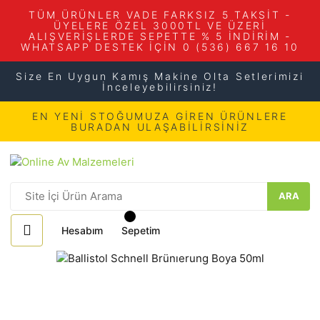
TÜM ÜRÜNLER VADE FARKSIZ 5 TAKSİT -
ÜYELERE ÖZEL 3000TL VE ÜZERİ
ALIŞVERİŞLERDE SEPETTE % 5 İNDİRİM -
WHATSAPP DESTEK İÇİN 0 (536) 667 16 10
Size En Uygun Kamış Makine Olta Setlerimizi
İnceleyebilirsiniz!
EN YENİ STOĞUMUZA GİREN ÜRÜNLERE
BURADAN ULAŞABİLİRSİNİZ
ARA
Hesabım
Sepetim