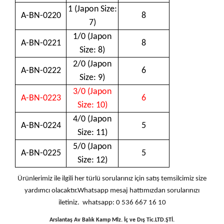
1 (Japon Size:
A-BN-0220
8
7)
1/0 (Japon
A-BN-0221
8
Size: 8)
2/0 (Japon
A-BN-0222
6
Size: 9)
3/0 (Japon
A-BN-0223
6
Size: 10)
4/0 (Japon
A-BN-0224
5
Size: 11)
5/0 (Japon
A-BN-0225
5
Size: 12)
Ürünlerimiz ile ilgili her türlü sorularınız için satış temsilcimiz size
yardımcı olacaktır.Whatsapp mesaj hattımızdan sorularınızı
iletiniz. whatsapp: 0 536 667 16 10
Arslantaş Av Balık Kamp Mlz. İç ve Dış Tic.LTD.ŞTİ.