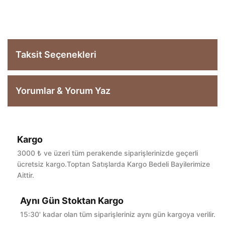
Taksit Seçenekleri
Yorumlar & Yorum Yaz
Kargo
Bu ürüne ilk yorumu siz yapın!
3000 ₺ ve üzeri tüm perakende siparişlerinizde geçerli
ücretsiz kargo.Toptan Satışlarda Kargo Bedeli Bayilerimize
Aittir.
Yorum Yaz
Aynı Gün Stoktan Kargo
15:30' kadar olan tüm siparişleriniz aynı gün kargoya verilir.