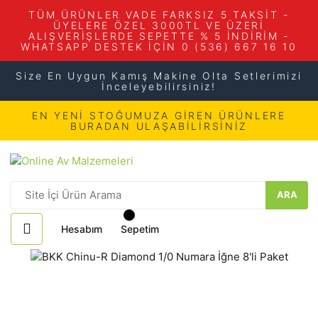
TÜM ÜRÜNLER VADE FARKSIZ 5 TAKSİT -
ÜYELERE ÖZEL 3000TL VE ÜZERİ
ALIŞVERİŞLERDE SEPETTE % 5 İNDİRİM -
WHATSAPP DESTEK İÇİN 0 (536) 667 16 10
Size En Uygun Kamış Makine Olta Setlerimizi
İnceleyebilirsiniz!
EN YENİ STOĞUMUZA GİREN ÜRÜNLERE
BURADAN ULAŞABİLİRSİNİZ
ARA
Hesabım
Sepetim