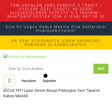
TÜM ÜRÜNLER VADE FARKSIZ 5 TAKSİT -
ÜYELERE ÖZEL 3000TL VE ÜZERİ
ALIŞVERİŞLERDE SEPETTE % 5 İNDİRİM -
WHATSAPP DESTEK İÇİN 0 (536) 667 16 10
Size En Uygun Kamış Makine Olta Setlerimizi
İnceleyebilirsiniz!
EN YENİ STOĞUMUZA GİREN ÜRÜNLERE
BURADAN ULAŞABİLİRSİNİZ
ARA
Hesabım
Sepetim