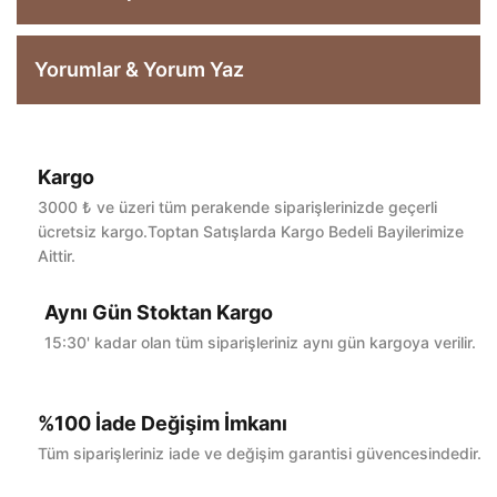
Yorumlar & Yorum Yaz
Kargo
Bu ürüne ilk yorumu siz yapın!
3000 ₺ ve üzeri tüm perakende siparişlerinizde geçerli
ücretsiz kargo.Toptan Satışlarda Kargo Bedeli Bayilerimize
Aittir.
Yorum Yaz
Aynı Gün Stoktan Kargo
15:30' kadar olan tüm siparişleriniz aynı gün kargoya verilir.
%100 İade Değişim İmkanı
Tüm siparişleriniz iade ve değişim garantisi güvencesindedir.