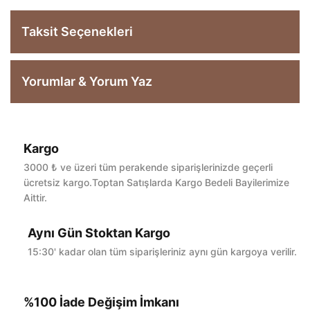
Taksit Seçenekleri
Yorumlar & Yorum Yaz
Kargo
Bu ürüne ilk yorumu siz yapın!
3000 ₺ ve üzeri tüm perakende siparişlerinizde geçerli
ücretsiz kargo.Toptan Satışlarda Kargo Bedeli Bayilerimize
Aittir.
Yorum Yaz
Aynı Gün Stoktan Kargo
15:30' kadar olan tüm siparişleriniz aynı gün kargoya verilir.
%100 İade Değişim İmkanı