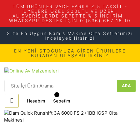
TÜM ÜRÜNLER VADE FARKSIZ 5 TAKSİT -
ÜYELERE ÖZEL 3000TL VE ÜZERİ
ALIŞVERİŞLERDE SEPETTE % 5 İNDİRİM -
WHATSAPP DESTEK İÇİN 0 (536) 667 16 10
Size En Uygun Kamış Makine Olta Setlerimizi
İnceleyebilirsiniz!
EN YENİ STOĞUMUZA GİREN ÜRÜNLERE
BURADAN ULAŞABİLİRSİNİZ
ARA
Hesabım
Sepetim