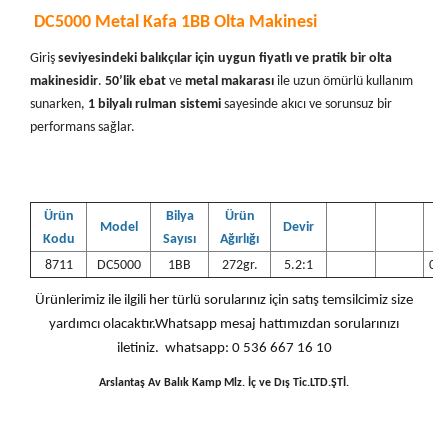
DC5000 Metal Kafa 1BB Olta Makinesi
Giriş
seviyesindeki balıkçılar için uygun fiyatlı ve pratik bir olta
makinesidir
.
50’lik ebat
ve
metal makarası
ile uzun ömürlü kullanım
sunarken,
1 bilyalı rulman sistemi
sayesinde akıcı ve sorunsuz bir
performans sağlar.
Ürün
Bilya
Ürün
Model
Devir
Kodu
Sayısı
Ağırlığı
8711
DC5000
1BB
272gr.
5.2:1
0.3
Ürünlerimiz ile ilgili her türlü sorularınız için satış temsilcimiz size
yardımcı olacaktır.Whatsapp mesaj hattımızdan sorularınızı
iletiniz. whatsapp: 0 536 667 16 10
Arslantaş Av Balık Kamp Mlz. İç ve Dış Tic.LTD.ŞTİ.