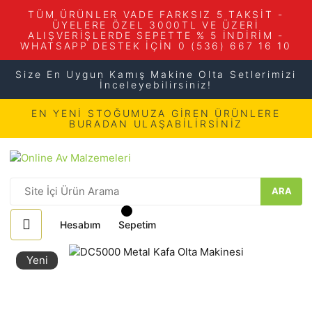
TÜM ÜRÜNLER VADE FARKSIZ 5 TAKSİT -
ÜYELERE ÖZEL 3000TL VE ÜZERİ
ALIŞVERİŞLERDE SEPETTE % 5 İNDİRİM -
WHATSAPP DESTEK İÇİN 0 (536) 667 16 10
Size En Uygun Kamış Makine Olta Setlerimizi
İnceleyebilirsiniz!
EN YENİ STOĞUMUZA GİREN ÜRÜNLERE
BURADAN ULAŞABİLİRSİNİZ
ARA
Hesabım
Sepetim
Yeni