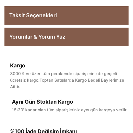
Taksit Seçenekleri
Yorumlar & Yorum Yaz
Kargo
Bu ürüne ilk yorumu siz yapın!
3000 ₺ ve üzeri tüm perakende siparişlerinizde geçerli
ücretsiz kargo.Toptan Satışlarda Kargo Bedeli Bayilerimize
Aittir.
Yorum Yaz
Aynı Gün Stoktan Kargo
15:30' kadar olan tüm siparişleriniz aynı gün kargoya verilir.
%100 İade Değişim İmkanı