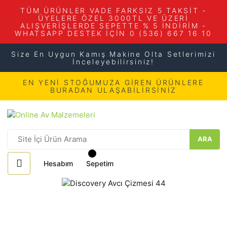
TÜM ÜRÜNLER VADE FARKSIZ 5 TAKSİT -
ÜYELERE ÖZEL 3000TL VE ÜZERİ
ALIŞVERİŞLERDE SEPETTE % 5 İNDİRİM -
WHATSAPP DESTEK İÇİN 0 (536) 667 16 10
Size En Uygun Kamış Makine Olta Setlerimizi
İnceleyebilirsiniz!
EN YENİ STOĞUMUZA GİREN ÜRÜNLERE
BURADAN ULAŞABİLİRSİNİZ
ARA
Hesabım
Sepetim