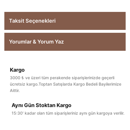
Taksit Seçenekleri
Yorumlar & Yorum Yaz
Kargo
Bu ürüne ilk yorumu siz yapın!
3000 ₺ ve üzeri tüm perakende siparişlerinizde geçerli
ücretsiz kargo.Toptan Satışlarda Kargo Bedeli Bayilerimize
Aittir.
Yorum Yaz
Aynı Gün Stoktan Kargo
15:30' kadar olan tüm siparişleriniz aynı gün kargoya verilir.