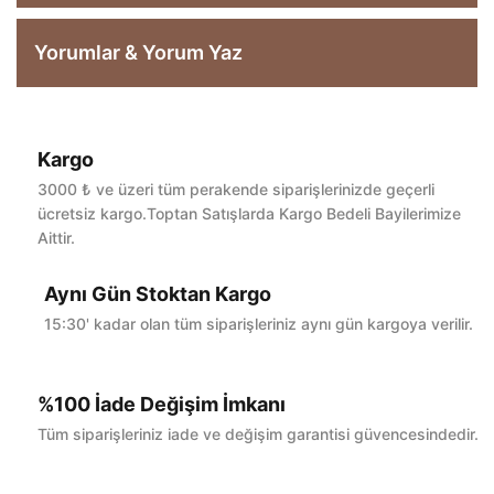
Yorumlar & Yorum Yaz
Kargo
Bu ürüne ilk yorumu siz yapın!
3000 ₺ ve üzeri tüm perakende siparişlerinizde geçerli
ücretsiz kargo.Toptan Satışlarda Kargo Bedeli Bayilerimize
Aittir.
Yorum Yaz
Aynı Gün Stoktan Kargo
15:30' kadar olan tüm siparişleriniz aynı gün kargoya verilir.
%100 İade Değişim İmkanı
Tüm siparişleriniz iade ve değişim garantisi güvencesindedir.