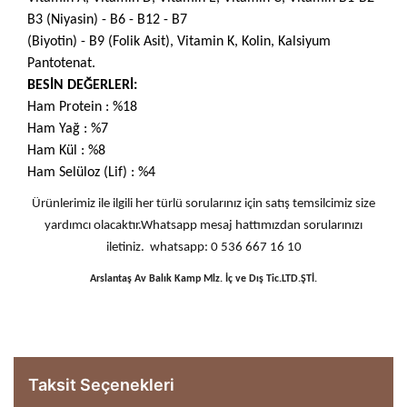
B3 (Niyasin) - B6 - B12 - B7
(Biyotin) - B9 (Folik Asit), Vitamin K, Kolin, Kalsiyum
Pantotenat.
BESİN DEĞERLERİ:
Ham Protein : %18
Ham Yağ : %7
Ham Kül : %8
Ham Selüloz (Lif) : %4
Ürünlerimiz ile ilgili her türlü sorularınız için satış temsilcimiz size
yardımcı olacaktır.Whatsapp mesaj hattımızdan sorularınızı
iletiniz. whatsapp: 0 536 667 16 10
Arslantaş Av Balık Kamp Mlz. İç ve Dış Tic.LTD.ŞTİ.
Taksit Seçenekleri