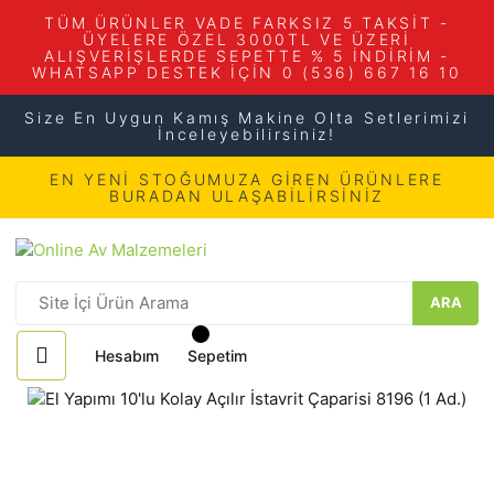
TÜM ÜRÜNLER VADE FARKSIZ 5 TAKSİT -
ÜYELERE ÖZEL 3000TL VE ÜZERİ
ALIŞVERİŞLERDE SEPETTE % 5 İNDİRİM -
WHATSAPP DESTEK İÇİN 0 (536) 667 16 10
Size En Uygun Kamış Makine Olta Setlerimizi
İnceleyebilirsiniz!
EN YENİ STOĞUMUZA GİREN ÜRÜNLERE
BURADAN ULAŞABİLİRSİNİZ
ARA
Hesabım
Sepetim