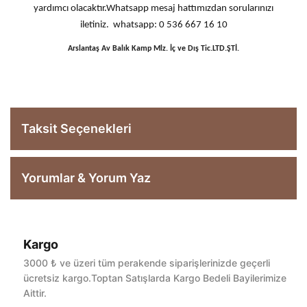
yardımcı olacaktır.Whatsapp mesaj hattımızdan sorularınızı
iletiniz. whatsapp: 0 536 667 16 10
Arslantaş Av Balık Kamp Mlz. İç ve Dış Tic.LTD.ŞTİ.
Taksit Seçenekleri
Yorumlar & Yorum Yaz
Kargo
Bu ürüne ilk yorumu siz yapın!
3000 ₺ ve üzeri tüm perakende siparişlerinizde geçerli
ücretsiz kargo.Toptan Satışlarda Kargo Bedeli Bayilerimize
Aittir.
Yorum Yaz