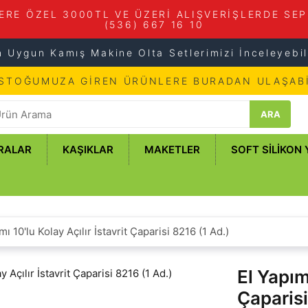
ERE ÖZEL 3000TL VE ÜZERİ ALIŞVERİŞLERDE SEP
(536) 667 16 10
n Uygun Kamış Makine Olta Setlerimizi İnceleyebili
 STOĞUMUZA GİREN ÜRÜNLERE BURADAN ULAŞABİ
ARA
RALAR
KAŞIKLAR
MAKETLER
SOFT SILIKON
mı 10'lu Kolay Açılır İstavrit Çaparisi 8216 (1 Ad.)
El Yapımı
Çaparisi