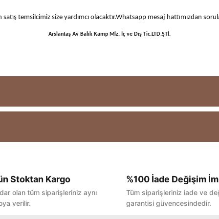
 için satış temsilcimiz size yardımcı olacaktır.Whatsapp mesaj hattımızdan sor
Arslantaş Av Balık Kamp Mlz. İç ve Dış Tic.LTD.ŞTİ.
ün Stoktan Kargo
%100 İade Değişim İm
Bu ürüne ilk yorumu siz yapın!
dar olan tüm siparişleriniz aynı
Tüm siparişleriniz iade ve de
ya verilir.
garantisi güvencesindedir.
Yorum Yaz