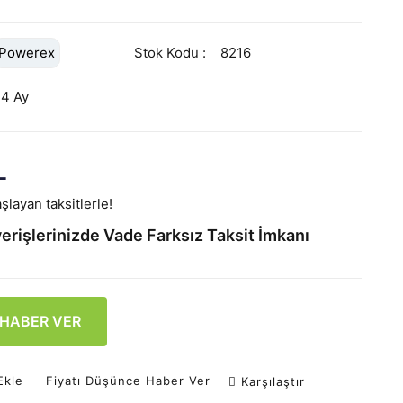
Powerex
Stok Kodu
8216
24 Ay
L
şlayan taksitlerle!
erişlerinizde Vade Farksız Taksit İmkanı
 HABER VER
Ekle
Fiyatı Düşünce Haber Ver
Karşılaştır