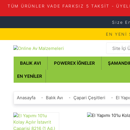
TÜM ÜRÜNLER VADE FARKSIZ 5 TAKSİT - ÜYEL
Size E
EN YENİ
BALIK AVI
POWEREX İĞNELER
ŞAMANDI
EN YENILER
Anasayfa
Balık Avı
Çapari Çeşitleri
El Yapı