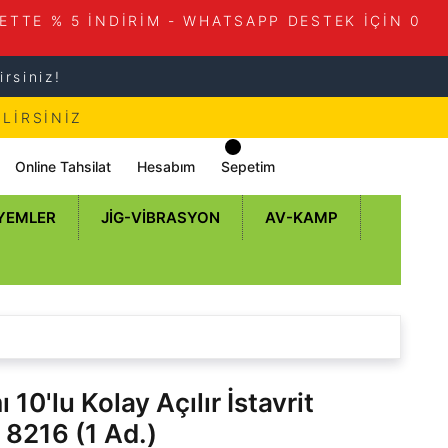
ETTE % 5 İNDİRİM - WHATSAPP DESTEK İÇİN 0
rsiniz!
LİRSİNİZ
Online Tahsilat
Hesabım
Sepetim
 YEMLER
JIG-VIBRASYON
AV-KAMP
 10'lu Kolay Açılır İstavrit
 8216 (1 Ad.)