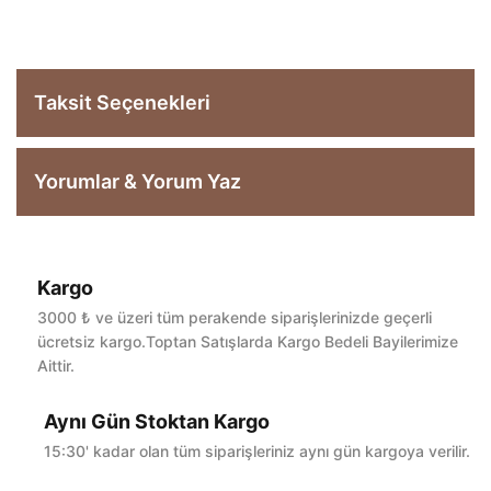
Taksit Seçenekleri
Yorumlar & Yorum Yaz
Kargo
Bu ürüne ilk yorumu siz yapın!
3000 ₺ ve üzeri tüm perakende siparişlerinizde geçerli
ücretsiz kargo.Toptan Satışlarda Kargo Bedeli Bayilerimize
Aittir.
Yorum Yaz
Aynı Gün Stoktan Kargo
15:30' kadar olan tüm siparişleriniz aynı gün kargoya verilir.