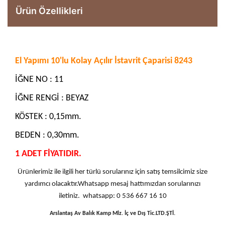
Ürün Özellikleri
El Yapımı 10'lu Kolay Açılır İstavrit Çaparisi 8243
İĞNE NO : 11
İĞNE RENGİ : BEYAZ
KÖSTEK : 0,15mm.
BEDEN : 0,30mm.
1 ADET FİYATIDIR.
Ürünlerimiz ile ilgili her türlü sorularınız için satış temsilcimiz size
yardımcı olacaktır.Whatsapp mesaj hattımızdan sorularınızı
iletiniz. whatsapp: 0 536 667 16 10
Arslantaş Av Balık Kamp Mlz. İç ve Dış Tic.LTD.ŞTİ.