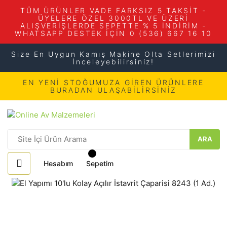
TÜM ÜRÜNLER VADE FARKSIZ 5 TAKSİT -
ÜYELERE ÖZEL 3000TL VE ÜZERİ
ALIŞVERİŞLERDE SEPETTE % 5 İNDİRİM -
WHATSAPP DESTEK İÇİN 0 (536) 667 16 10
Size En Uygun Kamış Makine Olta Setlerimizi
İnceleyebilirsiniz!
EN YENİ STOĞUMUZA GİREN ÜRÜNLERE
BURADAN ULAŞABİLİRSİNİZ
ARA
Hesabım
Sepetim