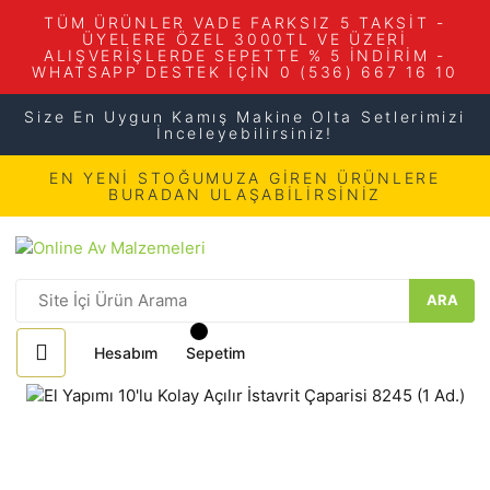
TÜM ÜRÜNLER VADE FARKSIZ 5 TAKSİT -
ÜYELERE ÖZEL 3000TL VE ÜZERİ
ALIŞVERİŞLERDE SEPETTE % 5 İNDİRİM -
WHATSAPP DESTEK İÇİN 0 (536) 667 16 10
Size En Uygun Kamış Makine Olta Setlerimizi
İnceleyebilirsiniz!
EN YENİ STOĞUMUZA GİREN ÜRÜNLERE
BURADAN ULAŞABİLİRSİNİZ
ARA
Hesabım
Sepetim