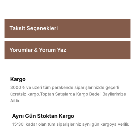
Taksit Seçenekleri
Yorumlar & Yorum Yaz
Kargo
Bu ürüne ilk yorumu siz yapın!
3000 ₺ ve üzeri tüm perakende siparişlerinizde geçerli
ücretsiz kargo.Toptan Satışlarda Kargo Bedeli Bayilerimize
Aittir.
Yorum Yaz
Aynı Gün Stoktan Kargo
15:30' kadar olan tüm siparişleriniz aynı gün kargoya verilir.