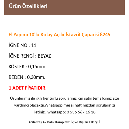
Ürün Özellikleri
El Yapımı 10'lu Kolay Açılır İstavrit Çaparisi 8245
İĞNE NO : 11
İĞNE RENGİ : BEYAZ
KÖSTEK : 0,15mm.
BEDEN : 0,30mm.
1 ADET FİYATIDIR.
Ürünlerimiz ile ilgili her türlü sorularınız için satış temsilcimiz size
yardımcı olacaktır.Whatsapp mesaj hattımızdan sorularınızı
iletiniz. whatsapp: 0 536 667 16 10
Arslantaş Av Balık Kamp Mlz. İç ve Dış Tic.LTD.ŞTİ.