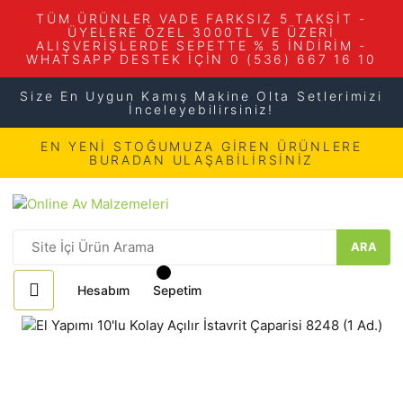
TÜM ÜRÜNLER VADE FARKSIZ 5 TAKSİT -
ÜYELERE ÖZEL 3000TL VE ÜZERİ
ALIŞVERİŞLERDE SEPETTE % 5 İNDİRİM -
WHATSAPP DESTEK İÇİN 0 (536) 667 16 10
Size En Uygun Kamış Makine Olta Setlerimizi
İnceleyebilirsiniz!
EN YENİ STOĞUMUZA GİREN ÜRÜNLERE
BURADAN ULAŞABİLİRSİNİZ
ARA
Hesabım
Sepetim