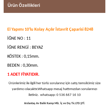
Ürün Özellikleri
El Yapımı 10'lu Kolay Açılır İstavrit Çaparisi 8248
İĞNE NO : 11
İĞNE RENGİ : BEYAZ
KÖSTEK : 0,15mm.
BEDEN : 0,30mm.
1 ADET FİYATIDIR.
Ürünlerimiz ile ilgili her türlü sorularınız için satış temsilcimiz size
yardımcı olacaktır.Whatsapp mesaj hattımızdan sorularınızı
iletiniz. whatsapp: 0 536 667 16 10
Arslantaş Av Balık Kamp Mlz. İç ve Dış Tic.LTD.ŞTİ.