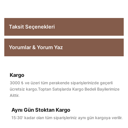
Taksit Seçenekleri
Yorumlar & Yorum Yaz
Kargo
Bu ürüne ilk yorumu siz yapın!
3000 ₺ ve üzeri tüm perakende siparişlerinizde geçerli
ücretsiz kargo.Toptan Satışlarda Kargo Bedeli Bayilerimize
Aittir.
Yorum Yaz
Aynı Gün Stoktan Kargo
15:30' kadar olan tüm siparişleriniz aynı gün kargoya verilir.