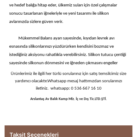
ve hedef balığa hitap eder, ülkemiz suları için özel çalışmalar
sonucu tasarlanan iğneleriyle ve yeni tasarımı ile silikon
avlarınızda sizlere güven verir.
Mükemmel Balans ayarı sayesinde, kıyıdan levrek avı
esnasında silikonlarınızı yüzdürürken kendisini bozmaz ve
istediğiniz aksiyonu rahatlıkla verebilirsiniz. Silikon tutucu çentiği
sayesinde silkonun dönmesini ve iğneden çıkmasını engeller
Ürünlerimiz ile ilgili her türlü sorularınız için satış temsilcimiz size
yardımcı olacaktır.Whatsapp mesaj hattımızdan sorularınızı
iletiniz. whatsapp: 0 536 667 16 10
Arslantaş Av Balık Kamp Mlz. İç ve Dış Tic.LTD.ŞTİ.
Taksit Seçenekleri