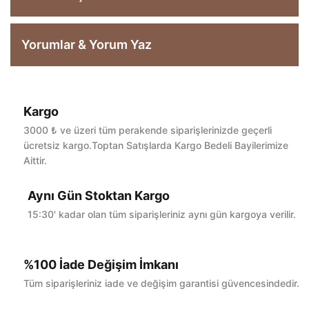
Yorumlar & Yorum Yaz
Kargo
Bu ürüne ilk yorumu siz yapın!
3000 ₺ ve üzeri tüm perakende siparişlerinizde geçerli
ücretsiz kargo.Toptan Satışlarda Kargo Bedeli Bayilerimize
Aittir.
Yorum Yaz
Aynı Gün Stoktan Kargo
15:30' kadar olan tüm siparişleriniz aynı gün kargoya verilir.
%100 İade Değişim İmkanı
Tüm siparişleriniz iade ve değişim garantisi güvencesindedir.