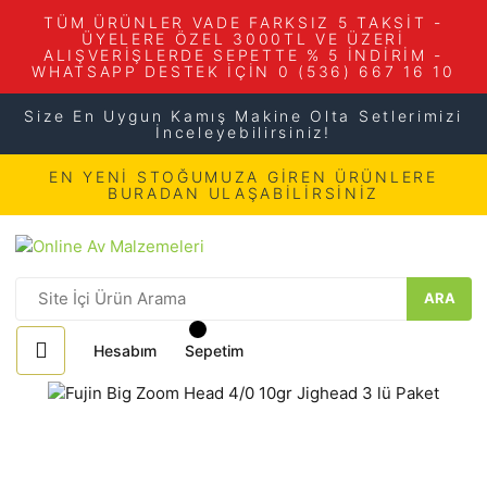
TÜM ÜRÜNLER VADE FARKSIZ 5 TAKSİT -
ÜYELERE ÖZEL 3000TL VE ÜZERİ
ALIŞVERİŞLERDE SEPETTE % 5 İNDİRİM -
WHATSAPP DESTEK İÇİN 0 (536) 667 16 10
Size En Uygun Kamış Makine Olta Setlerimizi
İnceleyebilirsiniz!
EN YENİ STOĞUMUZA GİREN ÜRÜNLERE
BURADAN ULAŞABİLİRSİNİZ
ARA
Hesabım
Sepetim