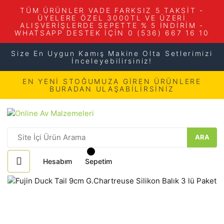
TÜM ÜRÜNLER VADE FARKSIZ 5 TAKSİT -
ÜYELERE ÖZEL 3000TL VE ÜZERİ
ALIŞVERİŞLERDE SEPETTE % 5 İNDİRİM -
WHATSAPP DESTEK İÇİN 0 (536) 667 16 10
Size En Uygun Kamış Makine Olta Setlerimizi
İnceleyebilirsiniz!
EN YENİ STOĞUMUZA GİREN ÜRÜNLERE
BURADAN ULAŞABİLİRSİNİZ
ARA
Hesabım
Sepetim