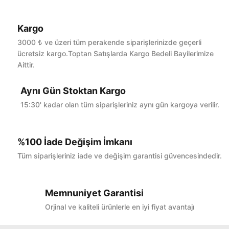
Kargo
Bu ürüne ilk yorumu siz yapın!
3000 ₺ ve üzeri tüm perakende siparişlerinizde geçerli
ücretsiz kargo.Toptan Satışlarda Kargo Bedeli Bayilerimize
Aittir.
Yorum Yaz
Aynı Gün Stoktan Kargo
15:30' kadar olan tüm siparişleriniz aynı gün kargoya verilir.
%100 İade Değişim İmkanı
Tüm siparişleriniz iade ve değişim garantisi güvencesindedir.
Memnuniyet Garantisi
Orjinal ve kaliteli ürünlerle en iyi fiyat avantajı