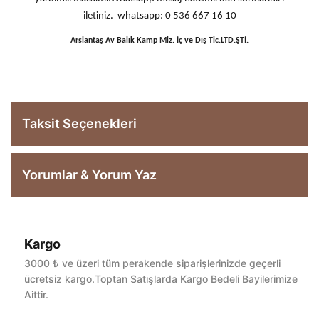
iletiniz. whatsapp: 0 536 667 16 10
Arslantaş Av Balık Kamp Mlz. İç ve Dış Tic.LTD.ŞTİ.
Taksit Seçenekleri
Yorumlar & Yorum Yaz
Kargo
Bu ürüne ilk yorumu siz yapın!
3000 ₺ ve üzeri tüm perakende siparişlerinizde geçerli
ücretsiz kargo.Toptan Satışlarda Kargo Bedeli Bayilerimize
Aittir.
Yorum Yaz