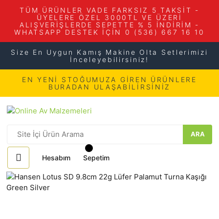
TÜM ÜRÜNLER VADE FARKSIZ 5 TAKSİT -
ÜYELERE ÖZEL 3000TL VE ÜZERİ
ALIŞVERİŞLERDE SEPETTE % 5 İNDİRİM -
WHATSAPP DESTEK İÇİN 0 (536) 667 16 10
Size En Uygun Kamış Makine Olta Setlerimizi
İnceleyebilirsiniz!
EN YENİ STOĞUMUZA GİREN ÜRÜNLERE
BURADAN ULAŞABİLİRSİNİZ
ARA
Hesabım
Sepetim