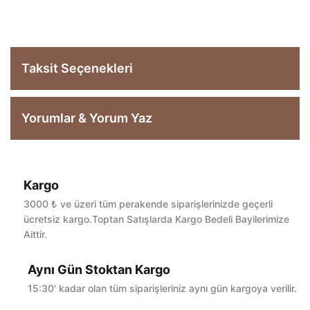
Taksit Seçenekleri
Yorumlar & Yorum Yaz
Kargo
Bu ürüne ilk yorumu siz yapın!
3000 ₺ ve üzeri tüm perakende siparişlerinizde geçerli
ücretsiz kargo.Toptan Satışlarda Kargo Bedeli Bayilerimize
Aittir.
Yorum Yaz
Aynı Gün Stoktan Kargo
15:30' kadar olan tüm siparişleriniz aynı gün kargoya verilir.