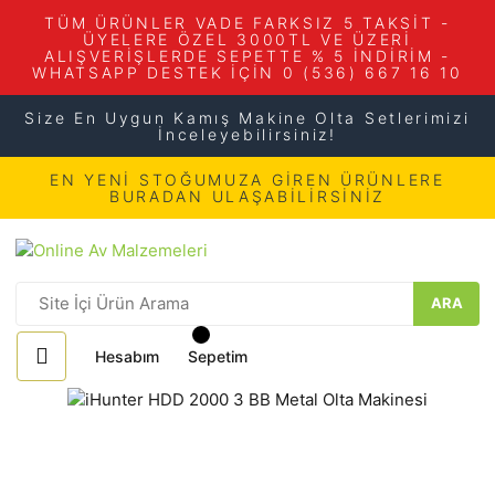
TÜM ÜRÜNLER VADE FARKSIZ 5 TAKSİT -
ÜYELERE ÖZEL 3000TL VE ÜZERİ
ALIŞVERİŞLERDE SEPETTE % 5 İNDİRİM -
WHATSAPP DESTEK İÇİN 0 (536) 667 16 10
Size En Uygun Kamış Makine Olta Setlerimizi
İnceleyebilirsiniz!
EN YENİ STOĞUMUZA GİREN ÜRÜNLERE
BURADAN ULAŞABİLİRSİNİZ
ARA
Hesabım
Sepetim