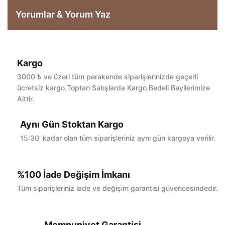
Yorumlar & Yorum Yaz
Kargo
Bu ürüne ilk yorumu siz yapın!
3000 ₺ ve üzeri tüm perakende siparişlerinizde geçerli
ücretsiz kargo.Toptan Satışlarda Kargo Bedeli Bayilerimize
Aittir.
Yorum Yaz
Aynı Gün Stoktan Kargo
15:30' kadar olan tüm siparişleriniz aynı gün kargoya verilir.
%100 İade Değişim İmkanı
Tüm siparişleriniz iade ve değişim garantisi güvencesindedir.
Memnuniyet Garantisi