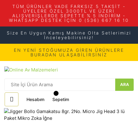
TÜM ÜRÜNLER VADE FARKSIZ 5 TAKSİT -
ÜYELERE ÖZEL 3000TL VE ÜZERİ
ALIŞVERİŞLERDE SEPETTE % 5 İNDİRİM -
WHATSAPP DESTEK İÇİN 0 (536) 667 16 10
Size En Uygun Kamış Makine Olta Setlerimizi
İnceleyebilirsiniz!
EN YENİ STOĞUMUZA GİREN ÜRÜNLERE
BURADAN ULAŞABİLİRSİNİZ
ARA
Hesabım
Sepetim