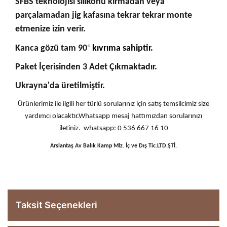
SFBS teknolojisi silikonu kırmadan veya
parçalamadan jig kafasına tekrar tekrar monte
etmenize izin verir.
°
Kanca gözü tam 90
kıvrıma sahiptir.
Paket İçerisinden 3 Adet Çıkmaktadır.
Ukrayna'da üretilmiştir.
Ürünlerimiz ile ilgili her türlü sorularınız için satış temsilcimiz size
yardımcı olacaktır.Whatsapp mesaj hattımızdan sorularınızı
iletiniz. whatsapp: 0 536 667 16 10
Arslantaş Av Balık Kamp Mlz. İç ve Dış Tic.LTD.ŞTİ.
Taksit Seçenekleri