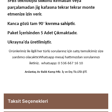
SFBS teknolojisi silikonu kırmadan veya
parçalamadan jig kafasına tekrar tekrar monte
etmenize izin verir.
°
Kanca gözü tam 90
kıvrıma sahiptir.
Paket İçerisinden 5 Adet Çıkmaktadır.
Ukrayna'da üretilmiştir.
Ürünlerimiz ile ilgili her türlü sorularınız için satış temsilcimiz size
yardımcı olacaktır.Whatsapp mesaj hattımızdan sorularınızı
iletiniz. whatsapp: 0 536 667 16 10
Arslantaş Av Balık Kamp Mlz. İç ve Dış Tic.LTD.ŞTİ.
Taksit Seçenekleri