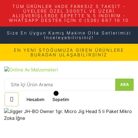
TÜM ÜRÜNLER VADE FARKSIZ 5 TAKSİT -
ÜYELERE ÖZEL 3000TL VE ÜZERİ
ALIŞVERİŞLERDE SEPETTE % 5 İNDİRİM -
WHATSAPP DESTEK İÇİN 0 (536) 667 16 10
Size En Uygun Kamış Makine Olta Setlerimizi
İnceleyebilirsiniz!
EN YENİ STOĞUMUZA GİREN ÜRÜNLERE
BURADAN ULAŞABİLİRSİNİZ
ARA
Hesabım
Sepetim