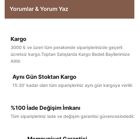
Yorumlar & Yorum Yaz
Kargo
Bu ürüne ilk yorumu siz yapın!
3000 ₺ ve üzeri tüm perakende siparişlerinizde geçerli
ücretsiz kargo.Toptan Satışlarda Kargo Bedeli Bayilerimize
Aittir.
Yorum Yaz
Aynı Gün Stoktan Kargo
15:30' kadar olan tüm siparişleriniz aynı gün kargoya verilir.
%100 İade Değişim İmkanı
Tüm siparişleriniz iade ve değişim garantisi güvencesindedir.
Memnuniyet Garantisi