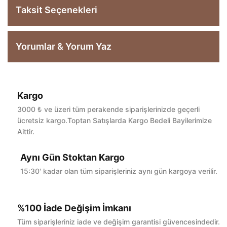
Taksit Seçenekleri
Yorumlar & Yorum Yaz
Kargo
Bu ürüne ilk yorumu siz yapın!
3000 ₺ ve üzeri tüm perakende siparişlerinizde geçerli
ücretsiz kargo.Toptan Satışlarda Kargo Bedeli Bayilerimize
Aittir.
Yorum Yaz
Aynı Gün Stoktan Kargo
15:30' kadar olan tüm siparişleriniz aynı gün kargoya verilir.
%100 İade Değişim İmkanı
Tüm siparişleriniz iade ve değişim garantisi güvencesindedir.