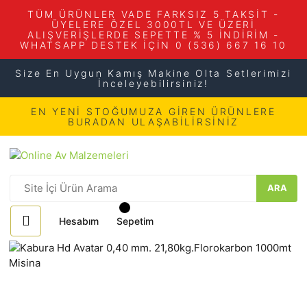
TÜM ÜRÜNLER VADE FARKSIZ 5 TAKSİT -
ÜYELERE ÖZEL 3000TL VE ÜZERİ
ALIŞVERİŞLERDE SEPETTE % 5 İNDİRİM -
WHATSAPP DESTEK İÇİN 0 (536) 667 16 10
Size En Uygun Kamış Makine Olta Setlerimizi
İnceleyebilirsiniz!
EN YENİ STOĞUMUZA GİREN ÜRÜNLERE
BURADAN ULAŞABİLİRSİNİZ
ARA
Hesabım
Sepetim