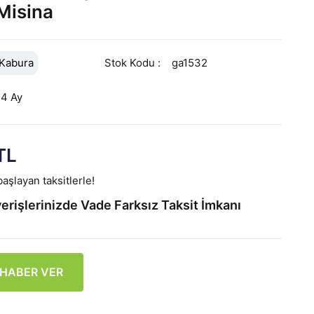
Misina
Kabura
Stok Kodu
ga1532
24 Ay
TL
aşlayan taksitlerle!
erişlerinizde Vade Farksız Taksit İmkanı
 HABER VER