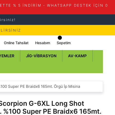
ETTE % 5 İNDİRİM - WHATSAPP DESTEK İÇİN 0
rsiniz!
LİRSİNİZ
Online Tahsilat
Hesabım
Sepetim
 YEMLER
JIG-VIBRASYON
AV-KAMP
00 Super PE Braidx6 165mt. Örgü İp Misina
Scorpion G-6XL Long Shot
 %100 Super PE Braidx6 165mt.