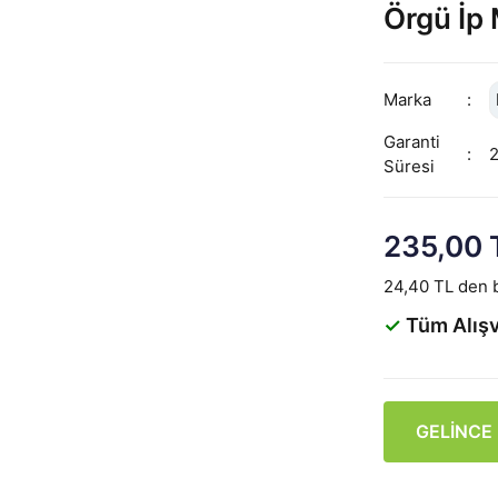
Örgü İp 
Marka
Garanti
Süresi
235,00 
24,40 TL den b
✓
Tüm Alışv
GELİNCE