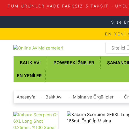
TÜM ÜRÜNLER VADE FARKSIZ 5 TAKSİT - ÜYEL
Size E
EN YENİ
BALIK AVI
POWEREX İĞNELER
ŞAMANDI
EN YENILER
Anasayfa
Balık Avı
Misina ve Örgü İpler
Ör