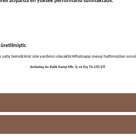
afeli atışlarda en yüksek performansı sunmaktadır.
.
retilmiştir.
 için satış temsilcimiz size yardımcı olacaktır.Whatsapp mesaj hattımızdan sor
Arslantaş Av Balık Kamp Mlz. İç ve Dış Tic.LTD.ŞTİ.