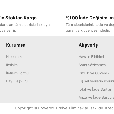
ün Stoktan Kargo
%100 İade Değişim İm
Bu ürüne ilk yorumu siz yapın!
dar olan tüm siparişleriniz aynı
Tüm siparişleriniz iade ve de
ya verilir.
garantisi güvencesindedir.
Yorum Yaz
Kurumsal
Alışveriş
Hakkımızda
Havale Bildirimi
İletişim
Satış Sözleşmesi
İletişim Formu
Gizlilik ve Güvenlik
Bayi Başvuru
Kişisel Verilerin Koru
İptal ve İade Şartları
Arıza ve İade Başvur
Copyright © PowerexTürkiye Tüm hakları saklıdır. Kredi k