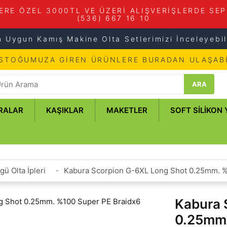
ERE ÖZEL 3000TL VE ÜZERİ ALIŞVERİŞLERDE SEP
(536) 667 16 10
n Uygun Kamış Makine Olta Setlerimizi İnceleyebili
 STOĞUMUZA GİREN ÜRÜNLERE BURADAN ULAŞABİ
ARA
RALAR
KAŞIKLAR
MAKETLER
SOFT SILIKON
gü Olta İpleri
Kabura Scorpion G-6XL Long Shot 0.25mm. %1
Kabura 
0.25mm.