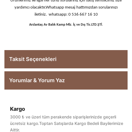
Ürünlerimiz ile ilgili her türlü sorularınız için satış temsilcimiz size
yardımcı olacaktır.Whatsapp mesaj hattımızdan sorularınızı
iletiniz. whatsapp: 0 536 667 16 10
Arslantaş Av Balık Kamp Mlz. İç ve Dış Tic.LTD.ŞTİ.
Taksit Seçenekleri
Yorumlar & Yorum Yaz
Kargo
Bu ürüne ilk yorumu siz yapın!
3000 ₺ ve üzeri tüm perakende siparişlerinizde geçerli
ücretsiz kargo.Toptan Satışlarda Kargo Bedeli Bayilerimize
Aittir.