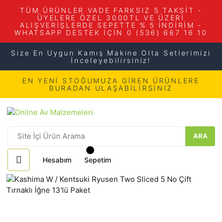
TÜM ÜRÜNLER VADE FARKSIZ 5 TAKSİT -
ÜYELERE ÖZEL 3000TL VE ÜZERİ
ALIŞVERİŞLERDE SEPETTE % 5 İNDİRİM -
WHATSAPP DESTEK İÇİN 0 (536) 667 16 10
Size En Uygun Kamış Makine Olta Setlerimizi
İnceleyebilirsiniz!
EN YENİ STOĞUMUZA GİREN ÜRÜNLERE
BURADAN ULAŞABİLİRSİNİZ
ARA
Hesabım
Sepetim