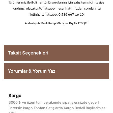
Ürünlerimiz ile ilgili her türlü sorularınız için satış temsilcimiz size
yardımcı olacaktır.Whatsapp mesaj hattımızdan sorularınızı
iletiniz. whatsapp: 0 536 667 16 10
Arslantaş Av Balık Kamp Mlz. İç ve Dış Tic.LTD.ŞTİ.
Taksit Seçenekleri
Yorumlar & Yorum Yaz
Kargo
Bu ürüne ilk yorumu siz yapın!
3000 ₺ ve üzeri tüm perakende siparişlerinizde geçerli
ücretsiz kargo.Toptan Satışlarda Kargo Bedeli Bayilerimize