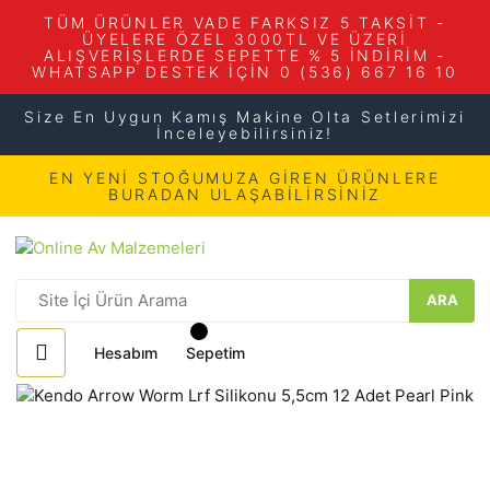
TÜM ÜRÜNLER VADE FARKSIZ 5 TAKSİT -
ÜYELERE ÖZEL 3000TL VE ÜZERİ
ALIŞVERİŞLERDE SEPETTE % 5 İNDİRİM -
WHATSAPP DESTEK İÇİN 0 (536) 667 16 10
Size En Uygun Kamış Makine Olta Setlerimizi
İnceleyebilirsiniz!
EN YENİ STOĞUMUZA GİREN ÜRÜNLERE
BURADAN ULAŞABİLİRSİNİZ
ARA
Hesabım
Sepetim