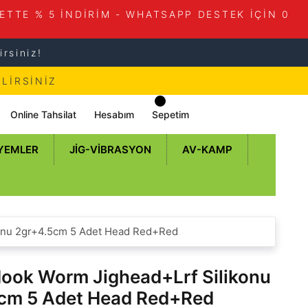
ETTE % 5 İNDİRİM - WHATSAPP DESTEK İÇİN 0
rsiniz!
LİRSİNİZ
Online Tahsilat
Hesabım
Sepetim
 YEMLER
JIG-VIBRASYON
AV-KAMP
onu 2gr+4.5cm 5 Adet Head Red+Red
ook Worm Jighead+Lrf Silikonu
cm 5 Adet Head Red+Red