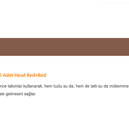
 5 Adet Head Red+Red
e ince takımlar kullanarak, hem tuzlu su da, hem de tatlı su da mükemmel 
ale gelmesini sağlar.