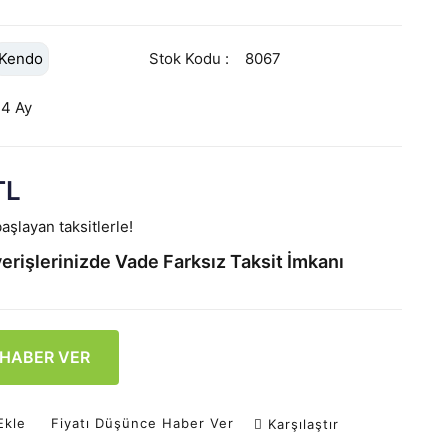
Kendo
Stok Kodu
8067
24 Ay
TL
aşlayan taksitlerle!
erişlerinizde Vade Farksız Taksit İmkanı
 HABER VER
Ekle
Fiyatı Düşünce Haber Ver
Karşılaştır