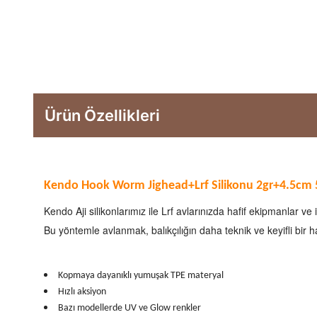
Ürün Özellikleri
Kendo Hook Worm Jighead+Lrf Silikonu 2gr+4.5cm
Kendo Aji silikonlarımız ile Lrf avlarınızda hafif ekipmanlar v
Bu yöntemle avlanmak, balıkçılığın daha teknik ve keyifli bir h
Kopmaya dayanıklı yumuşak TPE materyal
Hızlı aksiyon
Bazı modellerde UV ve Glow renkler