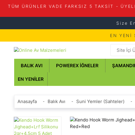
TÜM ÜRÜNLER VADE FARKSIZ 5 TAKSİT - ÜYEL
Size E
EN YENİ
BALIK AVI
POWEREX İĞNELER
ŞAMANDI
EN YENILER
Anasayfa
Balık Avı
Suni Yemler (Sahteler)