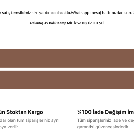
 için satış temsilcimiz size yardımcı olacaktır.Whatsapp mesaj hattımızdan sor
Arslantaş Av Balık Kamp Mlz. İç ve Dış Tic.LTD.ŞTİ.
ün Stoktan Kargo
%100 İade Değişim İm
Bu ürüne ilk yorumu siz yapın!
dar olan tüm siparişleriniz aynı
Tüm siparişleriniz iade ve de
ya verilir.
garantisi güvencesindedir.
Yorum Yaz