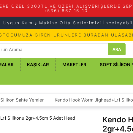
ERE ÖZEL 3000TL VE ÜZERİ ALIŞVERİŞLERDE SEP
(536) 667 16 10
n Uygun Kamış Makine Olta Setlerimizi İnceleyebili
 STOĞUMUZA GİREN ÜRÜNLERE BURADAN ULAŞABİ
ARA
RALAR
KAŞIKLAR
MAKETLER
SOFT SILIKON
Silikon Sahte Yemler
Kendo Hook Worm Jighead+Lrf Silik
Kendo H
2gr+4.5