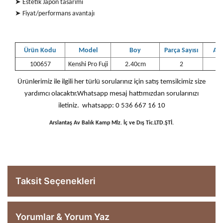
➤ Estetik Japon tasarımı
➤ Fiyat/performans avantajı
Ürün Kodu
Model
Boy
Parça Sayısı
Atış
100657
Kenshi Pro Fuji
2.40cm
2
7
Ürünlerimiz ile ilgili her türlü sorularınız için satış temsilcimiz size
yardımcı olacaktır.Whatsapp mesaj hattımızdan sorularınızı
iletiniz. whatsapp: 0 536 667 16 10
Arslantaş Av Balık Kamp Mlz. İç ve Dış Tic.LTD.ŞTİ.
Taksit Seçenekleri
Yorumlar & Yorum Yaz