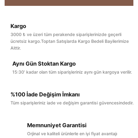
Kargo
Bu ürüne ilk yorumu siz yapın!
3000 ₺ ve üzeri tüm perakende siparişlerinizde geçerli
ücretsiz kargo.Toptan Satışlarda Kargo Bedeli Bayilerimize
Aittir.
Yorum Yaz
Aynı Gün Stoktan Kargo
15:30' kadar olan tüm siparişleriniz aynı gün kargoya verilir.
%100 İade Değişim İmkanı
Tüm siparişleriniz iade ve değişim garantisi güvencesindedir.
Memnuniyet Garantisi
Orjinal ve kaliteli ürünlerle en iyi fiyat avantajı