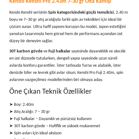
Kendo Kenshi Pro 2.43m 7-30 gr Olta Kamışı
Kendo Kenshi serisinin
Spin kategorisindeki güçlü temsilcisi
, 2.40 m
boyu ve 7–30 gr atış aralığıyla farklı spin av teknikleri için ideal bir
çözüm sunar. Ultra hafif yapısını koruyan bu model, Japon estetiğini
yansıtan tasarımıyla hem görsel hem de performans açısından üst
düzey bir deneyim sağlar.
30T karbon gövde
ve
Fuji halkalar
sayesinde dayanıklılık ve akıcılık
en üst düzeyde tutulurken, dengeli yapısı sayesinde uzun süreli
avlarda konforu garantiler. İster tatlısuda Turna ve alabalık, ister
denizde lüfer ve levrek gibi avlar olsun; Kenshi Pro Fuji 2.40m, spin
avlarının vazgeçilmez modellerinden biri olmaya aday.
Öne Çıkan Teknik Özellikler
➤ Boy: 2.40m
➤ Atış Aralığı: 7 – 30 gr
➤ Fuji halkalar – Dayanıklı ve pürüzsüz kullanım
➤ 30T karbon gövde – Hafiflik ve yüksek mukavemet
➤ Spin avları için ideal aksiyon