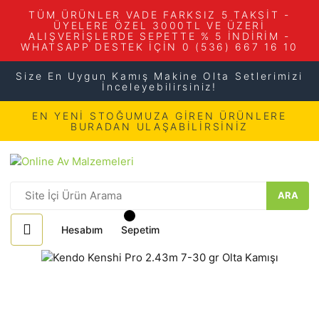
TÜM ÜRÜNLER VADE FARKSIZ 5 TAKSİT -
ÜYELERE ÖZEL 3000TL VE ÜZERİ
ALIŞVERİŞLERDE SEPETTE % 5 İNDİRİM -
WHATSAPP DESTEK İÇİN 0 (536) 667 16 10
Size En Uygun Kamış Makine Olta Setlerimizi
İnceleyebilirsiniz!
EN YENİ STOĞUMUZA GİREN ÜRÜNLERE
BURADAN ULAŞABİLİRSİNİZ
ARA
Hesabım
Sepetim