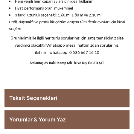
Hem yemli hem çapari avları için ideal kullanım
Fiyat-performans oranı mükemmel
3 farklı uzunluk seçeneği: 1.60 m, 1.80 m ve 2.10 m
Hafif, dayanıklı ve pratik bir çözüm arayan tüm deniz avcıları için ideal
seçim!
Ürünlerimiz ile ilgili her türlü sorularınız için satış temsilcimiz size
yardımcı olacaktır.Whatsapp mesaj hattımızdan sorularınızı
iletiniz. whatsapp: 0 536 667 16 10
Arslantaş Av Balık Kamp Mlz. İç ve Dış Tic.LTD.ŞTİ.
Taksit Seçenekleri
Yorumlar & Yorum Yaz