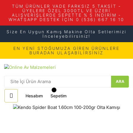
TÜM ÜRÜNLER VADE FARKSIZ 5 TAKSİT -
ÜYELERE ÖZEL 3000TL VE ÜZERİ
ALIŞVERİŞLERDE SEPETTE % 5 İNDİRİM -
WHATSAPP DESTEK İÇİN 0 (536) 667 16 10
Size En Uygun Kamış Makine Olta Setlerimizi
İnceleyebilirsiniz!
EN YENİ STOĞUMUZA GİREN ÜRÜNLERE
BURADAN ULAŞABİLİRSİNİZ
ARA
Hesabım
Sepetim