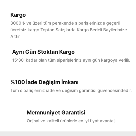
Kargo
Bu ürüne ilk yorumu siz yapın!
3000 ₺ ve üzeri tüm perakende siparişlerinizde geçerli
ücretsiz kargo.Toptan Satışlarda Kargo Bedeli Bayilerimize
Aittir.
Yorum Yaz
Aynı Gün Stoktan Kargo
15:30' kadar olan tüm siparişleriniz aynı gün kargoya verilir.
%100 İade Değişim İmkanı
Tüm siparişleriniz iade ve değişim garantisi güvencesindedir.
Memnuniyet Garantisi
Orjinal ve kaliteli ürünlerle en iyi fiyat avantajı