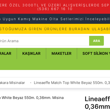
ERE ÖZEL 3000TL VE ÜZERİ ALIŞVERİŞLERDE SEP
(536) 667 16 10
n Uygun Kamış Makine Olta Setlerimizi İnceleyebili
 STOĞUMUZA GİREN ÜRÜNLERE BURADAN ULAŞABİ
ARA
RALAR
KAŞIKLAR
MAKETLER
SOFT SILIKON
kara Misinalar
Lineaeffe Match Top White Beyaz 550m. 0,
Lineaef
0,36mm.