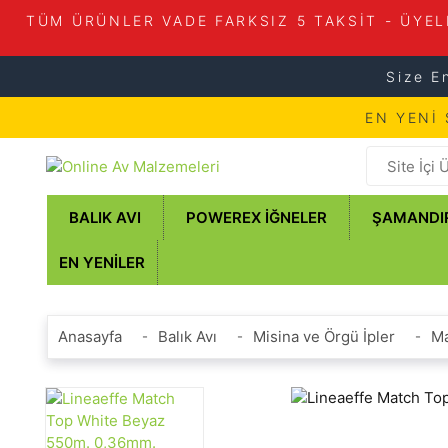
TÜM ÜRÜNLER VADE FARKSIZ 5 TAKSİT - ÜYEL
Size E
EN YENİ
BALIK AVI
POWEREX İĞNELER
ŞAMANDI
EN YENILER
Anasayfa
Balık Avı
Misina ve Örgü İpler
Ma