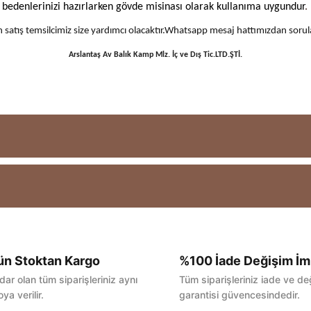
ı bedenlerinizi hazırlarken gövde misinası olarak kullanıma uygundur
.
 için satış temsilcimiz size yardımcı olacaktır.Whatsapp mesaj hattımızdan sor
Arslantaş Av Balık Kamp Mlz. İç ve Dış Tic.LTD.ŞTİ.
ün Stoktan Kargo
%100 İade Değişim İm
Bu ürüne ilk yorumu siz yapın!
dar olan tüm siparişleriniz aynı
Tüm siparişleriniz iade ve de
ya verilir.
garantisi güvencesindedir.
Yorum Yaz