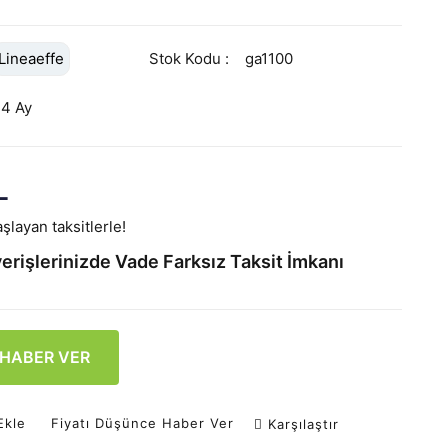
Lineaeffe
Stok Kodu
ga1100
24 Ay
L
şlayan taksitlerle!
erişlerinizde Vade Farksız Taksit İmkanı
 HABER VER
Ekle
Fiyatı Düşünce Haber Ver
Karşılaştır