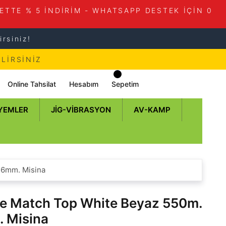
ETTE % 5 İNDİRİM - WHATSAPP DESTEK İÇİN 0
rsiniz!
LİRSİNİZ
Online Tahsilat
Hesabım
Sepetim
 YEMLER
JIG-VIBRASYON
AV-KAMP
36mm. Misina
fe Match Top White Beyaz 550m.
 Misina