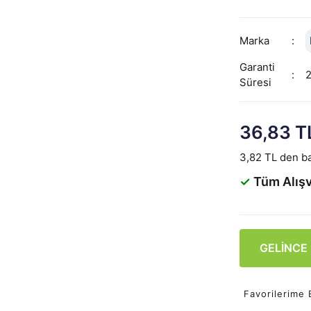
Marka
Garanti
Süresi
36,83 T
3,82 TL den ba
✓
Tüm Alışv
GELİNCE
Favorilerime 