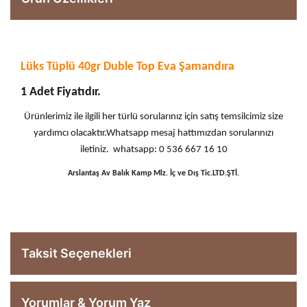
Lüks Tüplü 40gr Duble Top Eva Şamandıra
1 Adet Fiyatıdır.
Ürünlerimiz ile ilgili her türlü sorularınız için satış temsilcimiz size
yardımcı olacaktır.Whatsapp mesaj hattımızdan sorularınızı
iletiniz. whatsapp: 0 536 667 16 10
Arslantaş Av Balık Kamp Mlz. İç ve Dış Tic.LTD.ŞTİ.
Taksit Seçenekleri
Yorumlar & Yorum Yaz