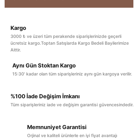
Kargo
Bu ürüne ilk yorumu siz yapın!
3000 ₺ ve üzeri tüm perakende siparişlerinizde geçerli
ücretsiz kargo.Toptan Satışlarda Kargo Bedeli Bayilerimize
Aittir.
Yorum Yaz
Aynı Gün Stoktan Kargo
15:30' kadar olan tüm siparişleriniz aynı gün kargoya verilir.
%100 İade Değişim İmkanı
Tüm siparişleriniz iade ve değişim garantisi güvencesindedir.
Memnuniyet Garantisi
Orjinal ve kaliteli ürünlerle en iyi fiyat avantajı