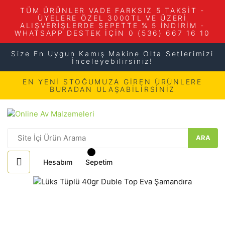
TÜM ÜRÜNLER VADE FARKSIZ 5 TAKSİT -
ÜYELERE ÖZEL 3000TL VE ÜZERİ
ALIŞVERİŞLERDE SEPETTE % 5 İNDİRİM -
WHATSAPP DESTEK İÇİN 0 (536) 667 16 10
Size En Uygun Kamış Makine Olta Setlerimizi
İnceleyebilirsiniz!
EN YENİ STOĞUMUZA GİREN ÜRÜNLERE
BURADAN ULAŞABİLİRSİNİZ
ARA
Hesabım
Sepetim