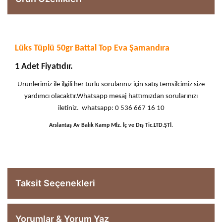
Lüks Tüplü 50gr Battal Top Eva Şamandıra
1 Adet Fiyatıdır.
Ürünlerimiz ile ilgili her türlü sorularınız için satış temsilcimiz size
yardımcı olacaktır.Whatsapp mesaj hattımızdan sorularınızı
iletiniz. whatsapp: 0 536 667 16 10
Arslantaş Av Balık Kamp Mlz. İç ve Dış Tic.LTD.ŞTİ.
Taksit Seçenekleri
Yorumlar & Yorum Yaz