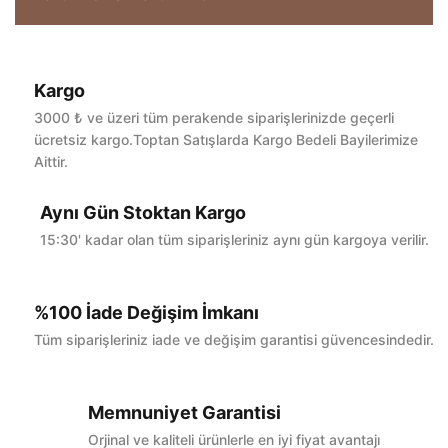
Kargo
Bu ürüne ilk yorumu siz yapın!
3000 ₺ ve üzeri tüm perakende siparişlerinizde geçerli
ücretsiz kargo.Toptan Satışlarda Kargo Bedeli Bayilerimize
Aittir.
Yorum Yaz
Aynı Gün Stoktan Kargo
15:30' kadar olan tüm siparişleriniz aynı gün kargoya verilir.
%100 İade Değişim İmkanı
Tüm siparişleriniz iade ve değişim garantisi güvencesindedir.
Memnuniyet Garantisi
Orjinal ve kaliteli ürünlerle en iyi fiyat avantajı