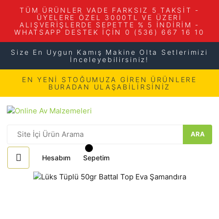
TÜM ÜRÜNLER VADE FARKSIZ 5 TAKSİT -
ÜYELERE ÖZEL 3000TL VE ÜZERİ
ALIŞVERİŞLERDE SEPETTE % 5 İNDİRİM -
WHATSAPP DESTEK İÇİN 0 (536) 667 16 10
Size En Uygun Kamış Makine Olta Setlerimizi
İnceleyebilirsiniz!
EN YENİ STOĞUMUZA GİREN ÜRÜNLERE
BURADAN ULAŞABİLİRSİNİZ
ARA
Hesabım
Sepetim