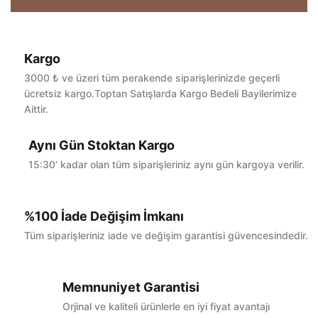
Kargo
Bu ürüne ilk yorumu siz yapın!
3000 ₺ ve üzeri tüm perakende siparişlerinizde geçerli
ücretsiz kargo.Toptan Satışlarda Kargo Bedeli Bayilerimize
Aittir.
Yorum Yaz
Aynı Gün Stoktan Kargo
15:30' kadar olan tüm siparişleriniz aynı gün kargoya verilir.
%100 İade Değişim İmkanı
Tüm siparişleriniz iade ve değişim garantisi güvencesindedir.
Memnuniyet Garantisi
Orjinal ve kaliteli ürünlerle en iyi fiyat avantajı