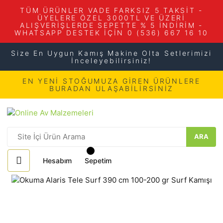
TÜM ÜRÜNLER VADE FARKSIZ 5 TAKSİT -
ÜYELERE ÖZEL 3000TL VE ÜZERİ
ALIŞVERİŞLERDE SEPETTE % 5 İNDİRİM -
WHATSAPP DESTEK İÇİN 0 (536) 667 16 10
Size En Uygun Kamış Makine Olta Setlerimizi
İnceleyebilirsiniz!
EN YENİ STOĞUMUZA GİREN ÜRÜNLERE
BURADAN ULAŞABİLİRSİNİZ
ARA
Hesabım
Sepetim