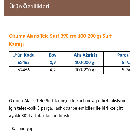
Ürün Özellikleri
Okuma Alaris Tele Surf 390 cm 100-200 gr Surf
Kamışı
Ürün Kodu
Boy
Atış Ağırlığı
Parça Sa
62465
3,9
100-200 gr
5 Par
62466
4,2
100-200 gr
5 Par
Okuma Alaris Tele Surf kamışı için karbon yapı, hızlı aksiyon
için teleskopik 5 parça, lastik darbe emiciler ile birlikte çift
ayaklı SIC halkalar kullanılmıştır.
- Karbon yapı