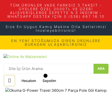
TÜM ÜRÜNLER VADE FARKSIZ 5 TAKSİT -
ÜYELERE ÖZEL 3000TL VE ÜZERİ
ALIŞVERİŞLERDE SEPETTE % 5 İNDİRİM -
WHATSAPP DESTEK İÇİN 0 (536) 667 16 10
Size En Uygun Kamış Makine Olta Setlerimizi
İnceleyebilirsiniz!
EN YENİ STOĞUMUZA GİREN ÜRÜNLERE
BURADAN ULAŞABİLİRSİNİZ
ARA
Hesabım
Sepetim