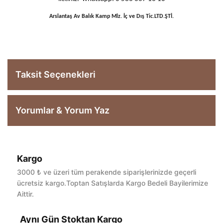
Arslantaş Av Balık Kamp Mlz. İç ve Dış Tic.LTD.ŞTİ.
Taksit Seçenekleri
Yorumlar & Yorum Yaz
Kargo
Bu ürüne ilk yorumu siz yapın!
3000 ₺ ve üzeri tüm perakende siparişlerinizde geçerli
ücretsiz kargo.Toptan Satışlarda Kargo Bedeli Bayilerimize
Aittir.
Yorum Yaz
Aynı Gün Stoktan Kargo