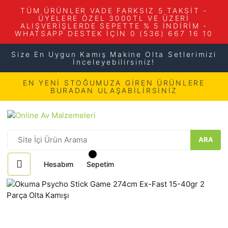
TÜM ÜRÜNLER VADE FARKSIZ 5 TAKSİT -
ÜYELERE ÖZEL 3000TL VE ÜZERİ
ALIŞVERİŞLERDE SEPETTE % 5 İNDİRİM -
WHATSAPP DESTEK İÇİN 0 (536) 667 16 10
Size En Uygun Kamış Makine Olta Setlerimizi
İnceleyebilirsiniz!
EN YENİ STOĞUMUZA GİREN ÜRÜNLERE
BURADAN ULAŞABİLİRSİNİZ
ARA
Hesabım
Sepetim