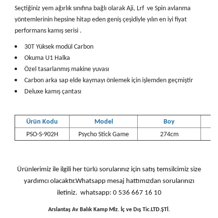
Seçtiğiniz yem ağırlık sınıfına bağlı olarak Aji, Lrf ve Spin avlanma
yöntemlerinin hepsine hitap eden geniş çeşidiyle yılın en iyi fiyat
performans kamış serisi .
30T Yüksek modül Carbon
Okuma U1 Halka
Özel tasarlanmış makine yuvası
Carbon arka sap elde kaymayı önlemek için işlemden geçmiştir
Deluxe kamış çantası
Ürün Kodu
Model
Boy
PSO-S-902H
Psycho Stick Game
274cm
Ürünlerimiz ile ilgili her türlü sorularınız için satış temsilcimiz size
yardımcı olacaktır.Whatsapp mesaj hattımızdan sorularınızı
iletiniz. whatsapp: 0 536 667 16 10
Arslantaş Av Balık Kamp Mlz. İç ve Dış Tic.LTD.ŞTİ.