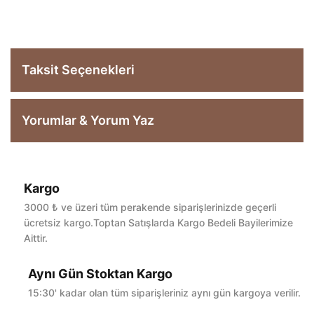
Taksit Seçenekleri
Yorumlar & Yorum Yaz
Kargo
Bu ürüne ilk yorumu siz yapın!
3000 ₺ ve üzeri tüm perakende siparişlerinizde geçerli
ücretsiz kargo.Toptan Satışlarda Kargo Bedeli Bayilerimize
Aittir.
Yorum Yaz
Aynı Gün Stoktan Kargo
15:30' kadar olan tüm siparişleriniz aynı gün kargoya verilir.