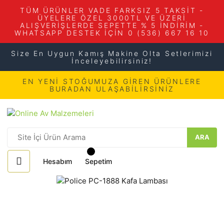
TÜM ÜRÜNLER VADE FARKSIZ 5 TAKSİT -
ÜYELERE ÖZEL 3000TL VE ÜZERİ
ALIŞVERİŞLERDE SEPETTE % 5 İNDİRİM -
WHATSAPP DESTEK İÇİN 0 (536) 667 16 10
Size En Uygun Kamış Makine Olta Setlerimizi
İnceleyebilirsiniz!
EN YENİ STOĞUMUZA GİREN ÜRÜNLERE
BURADAN ULAŞABİLİRSİNİZ
ARA
Hesabım
Sepetim