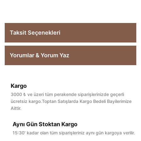
Taksit Seçenekleri
Yorumlar & Yorum Yaz
Kargo
Bu ürüne ilk yorumu siz yapın!
3000 ₺ ve üzeri tüm perakende siparişlerinizde geçerli
ücretsiz kargo.Toptan Satışlarda Kargo Bedeli Bayilerimize
Aittir.
Yorum Yaz
Aynı Gün Stoktan Kargo
15:30' kadar olan tüm siparişleriniz aynı gün kargoya verilir.