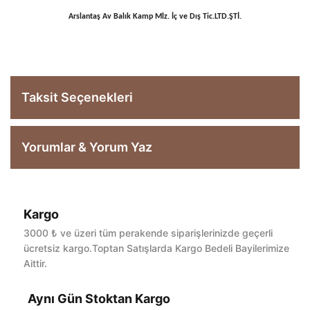
Arslantaş Av Balık Kamp Mlz. İç ve Dış Tic.LTD.ŞTİ.
Taksit Seçenekleri
Yorumlar & Yorum Yaz
Kargo
Bu ürüne ilk yorumu siz yapın!
3000 ₺ ve üzeri tüm perakende siparişlerinizde geçerli
ücretsiz kargo.Toptan Satışlarda Kargo Bedeli Bayilerimize
Aittir.
Yorum Yaz
Aynı Gün Stoktan Kargo