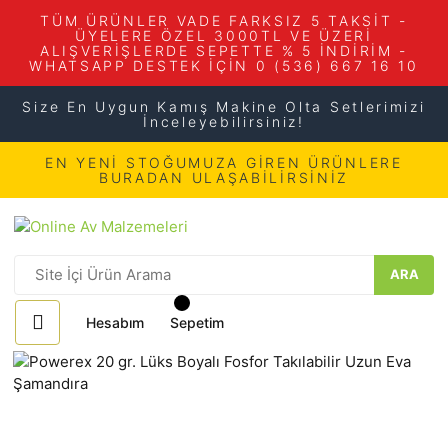
TÜM ÜRÜNLER VADE FARKSIZ 5 TAKSİT -
ÜYELERE ÖZEL 3000TL VE ÜZERİ
ALIŞVERİŞLERDE SEPETTE % 5 İNDİRİM -
WHATSAPP DESTEK İÇİN 0 (536) 667 16 10
Size En Uygun Kamış Makine Olta Setlerimizi
İnceleyebilirsiniz!
EN YENİ STOĞUMUZA GİREN ÜRÜNLERE
BURADAN ULAŞABİLİRSİNİZ
ARA
Hesabım
Sepetim