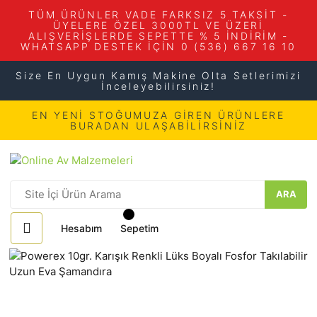
TÜM ÜRÜNLER VADE FARKSIZ 5 TAKSİT -
ÜYELERE ÖZEL 3000TL VE ÜZERİ
ALIŞVERİŞLERDE SEPETTE % 5 İNDİRİM -
WHATSAPP DESTEK İÇİN 0 (536) 667 16 10
Size En Uygun Kamış Makine Olta Setlerimizi
İnceleyebilirsiniz!
EN YENİ STOĞUMUZA GİREN ÜRÜNLERE
BURADAN ULAŞABİLİRSİNİZ
ARA
Hesabım
Sepetim