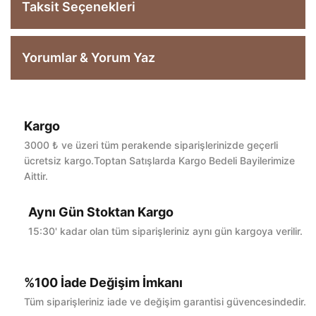
Taksit Seçenekleri
Yorumlar & Yorum Yaz
Kargo
Bu ürüne ilk yorumu siz yapın!
3000 ₺ ve üzeri tüm perakende siparişlerinizde geçerli
ücretsiz kargo.Toptan Satışlarda Kargo Bedeli Bayilerimize
Aittir.
Yorum Yaz
Aynı Gün Stoktan Kargo
15:30' kadar olan tüm siparişleriniz aynı gün kargoya verilir.
%100 İade Değişim İmkanı
Tüm siparişleriniz iade ve değişim garantisi güvencesindedir.