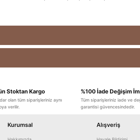
ün Stoktan Kargo
%100 İade Değişim İm
Bu ürüne ilk yorumu siz yapın!
dar olan tüm siparişleriniz aynı
Tüm siparişleriniz iade ve de
ya verilir.
garantisi güvencesindedir.
Yorum Yaz
Kurumsal
Alışveriş
Hakkımızda
Havale Bildirimi