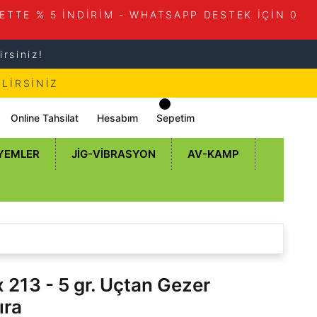
ETTE % 5 İNDİRİM - WHATSAPP DESTEK İÇİN 0
rsiniz!
LİRSİNİZ
Online Tahsilat
Hesabım
Sepetim
 YEMLER
JIG-VIBRASYON
AV-KAMP
213 - 5 gr. Uçtan Gezer
ıra