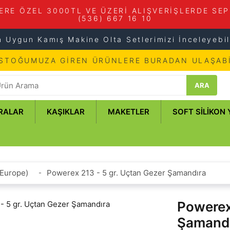
ERE ÖZEL 3000TL VE ÜZERİ ALIŞVERİŞLERDE SEP
(536) 667 16 10
n Uygun Kamış Makine Olta Setlerimizi İnceleyebili
 STOĞUMUZA GİREN ÜRÜNLERE BURADAN ULAŞABİ
ARA
RALAR
KAŞIKLAR
MAKETLER
SOFT SILIKON
(Europe)
Powerex 213 - 5 gr. Uçtan Gezer Şamandıra
Powerex 
Şamand