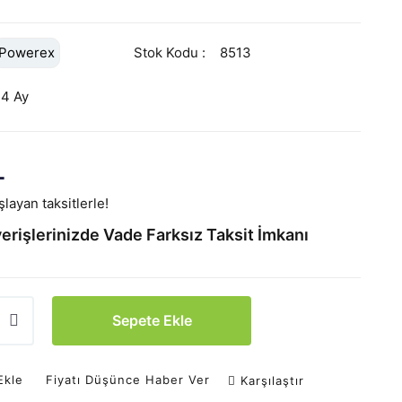
Powerex
Stok Kodu
8513
24 Ay
L
layan taksitlerle!
erişlerinizde Vade Farksız Taksit İmkanı
Sepete Ekle
Ekle
Fiyatı Düşünce Haber Ver
Karşılaştır