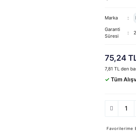
Marka
Garanti
Süresi
75,24 T
7,81 TL den baş
✓
Tüm Alışv
Favorilerime 