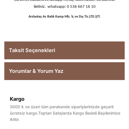
iletiniz. whatsapp: 0 536 667 16 10
Arslantaş Av Balık Kamp Mlz. İç ve Dış Tic.LTD.ŞTİ.
Taksit Seçenekleri
Yorumlar & Yorum Yaz
Kargo
Bu ürüne ilk yorumu siz yapın!
3000 ₺ ve üzeri tüm perakende siparişlerinizde geçerli
ücretsiz kargo.Toptan Satışlarda Kargo Bedeli Bayilerimize
Aittir.
Yorum Yaz