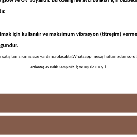
 ve UV boyalıdır. Bu özelliği ile avcı balıklar için cezbedic
ır.
lmak için kullanılır ve
maksimum vibrasyon (titreşim) verme
ygundur.
 için satış temsilcimiz size yardımcı olacaktır.Whatsapp mesaj hattımızdan sor
Arslantaş Av Balık Kamp Mlz. İç ve Dış Tic.LTD.ŞTİ.