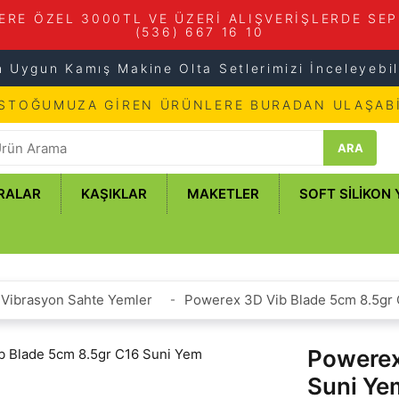
ERE ÖZEL 3000TL VE ÜZERİ ALIŞVERİŞLERDE SEP
(536) 667 16 10
n Uygun Kamış Makine Olta Setlerimizi İnceleyebili
 STOĞUMUZA GİREN ÜRÜNLERE BURADAN ULAŞABİ
ARA
RALAR
KAŞIKLAR
MAKETLER
SOFT SILIKON
Vibrasyon Sahte Yemler
Powerex 3D Vib Blade 5cm 8.5gr
Powerex
Suni Ye