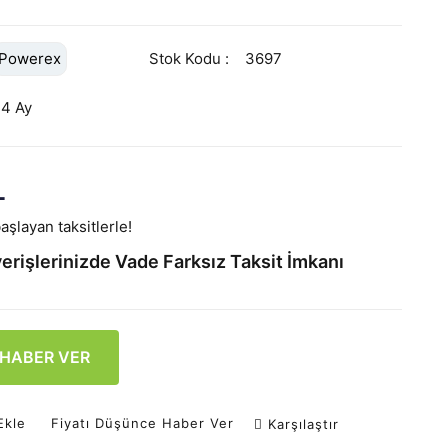
Powerex
Stok Kodu
3697
24 Ay
L
aşlayan taksitlerle!
erişlerinizde Vade Farksız Taksit İmkanı
 HABER VER
Ekle
Fiyatı Düşünce Haber Ver
Karşılaştır