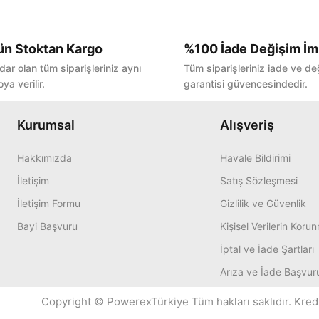
ün Stoktan Kargo
%100 İade Değişim İm
Bu ürüne ilk yorumu siz yapın!
dar olan tüm siparişleriniz aynı
Tüm siparişleriniz iade ve de
ya verilir.
garantisi güvencesindedir.
Yorum Yaz
Kurumsal
Alışveriş
Hakkımızda
Havale Bildirimi
İletişim
Satış Sözleşmesi
İletişim Formu
Gizlilik ve Güvenlik
Bayi Başvuru
Kişisel Verilerin Koru
İptal ve İade Şartları
Arıza ve İade Başvur
Copyright © PowerexTürkiye Tüm hakları saklıdır. Kredi k