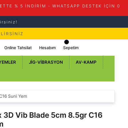
ETTE % 5 İNDİRİM - WHATSAPP DESTEK İÇİN 0
rsiniz!
LİRSİNİZ
Online Tahsilat
Hesabım
Sepetim
 YEMLER
JIG-VIBRASYON
AV-KAMP
 C16 Suni Yem
 3D Vib Blade 5cm 8.5gr C16
m