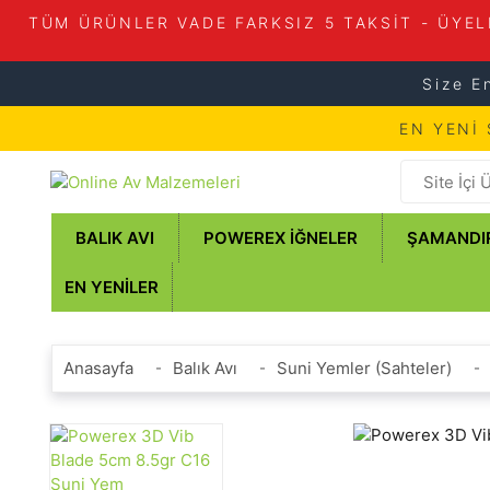
TÜM ÜRÜNLER VADE FARKSIZ 5 TAKSİT - ÜYEL
Size E
EN YENİ
BALIK AVI
POWEREX İĞNELER
ŞAMANDI
EN YENILER
Anasayfa
Balık Avı
Suni Yemler (Sahteler)