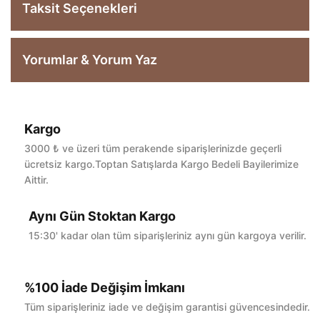
Taksit Seçenekleri
Yorumlar & Yorum Yaz
Kargo
Bu ürüne ilk yorumu siz yapın!
3000 ₺ ve üzeri tüm perakende siparişlerinizde geçerli
ücretsiz kargo.Toptan Satışlarda Kargo Bedeli Bayilerimize
Aittir.
Yorum Yaz
Aynı Gün Stoktan Kargo
15:30' kadar olan tüm siparişleriniz aynı gün kargoya verilir.
%100 İade Değişim İmkanı
Tüm siparişleriniz iade ve değişim garantisi güvencesindedir.