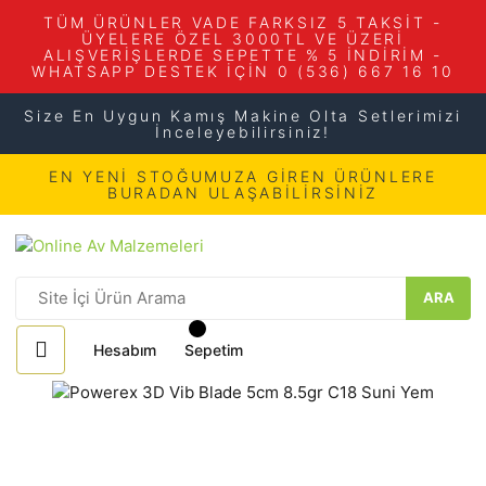
TÜM ÜRÜNLER VADE FARKSIZ 5 TAKSİT -
ÜYELERE ÖZEL 3000TL VE ÜZERİ
ALIŞVERİŞLERDE SEPETTE % 5 İNDİRİM -
WHATSAPP DESTEK İÇİN 0 (536) 667 16 10
Size En Uygun Kamış Makine Olta Setlerimizi
İnceleyebilirsiniz!
EN YENİ STOĞUMUZA GİREN ÜRÜNLERE
BURADAN ULAŞABİLİRSİNİZ
ARA
Hesabım
Sepetim