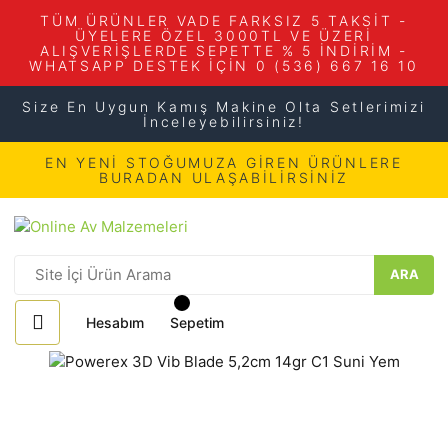
TÜM ÜRÜNLER VADE FARKSIZ 5 TAKSİT -
ÜYELERE ÖZEL 3000TL VE ÜZERİ
ALIŞVERİŞLERDE SEPETTE % 5 İNDİRİM -
WHATSAPP DESTEK İÇİN 0 (536) 667 16 10
Size En Uygun Kamış Makine Olta Setlerimizi
İnceleyebilirsiniz!
EN YENİ STOĞUMUZA GİREN ÜRÜNLERE
BURADAN ULAŞABİLİRSİNİZ
ARA
Hesabım
Sepetim