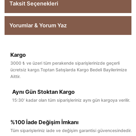
Taksit Seçenekleri
Yorumlar & Yorum Yaz
Kargo
Bu ürüne ilk yorumu siz yapın!
3000 ₺ ve üzeri tüm perakende siparişlerinizde geçerli
ücretsiz kargo.Toptan Satışlarda Kargo Bedeli Bayilerimize
Aittir.
Yorum Yaz
Aynı Gün Stoktan Kargo
15:30' kadar olan tüm siparişleriniz aynı gün kargoya verilir.
%100 İade Değişim İmkanı
Tüm siparişleriniz iade ve değişim garantisi güvencesindedir.