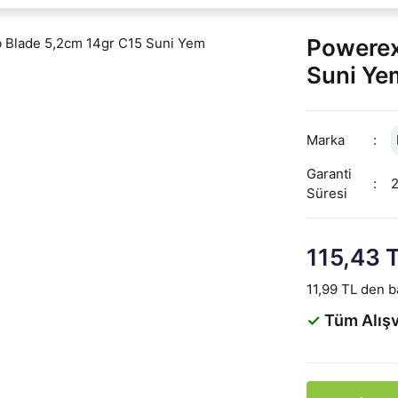
Powerex
Suni Ye
Marka
Garanti
Süresi
115,43 
11,99 TL den ba
✓
Tüm Alışv