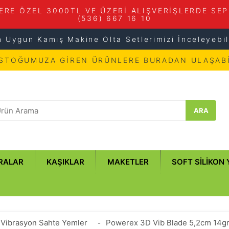
ERE ÖZEL 3000TL VE ÜZERİ ALIŞVERİŞLERDE SEP
(536) 667 16 10
n Uygun Kamış Makine Olta Setlerimizi İnceleyebili
 STOĞUMUZA GİREN ÜRÜNLERE BURADAN ULAŞABİ
ARA
RALAR
KAŞIKLAR
MAKETLER
SOFT SILIKON
Vibrasyon Sahte Yemler
Powerex 3D Vib Blade 5,2cm 14g