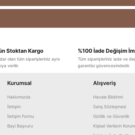
ün Stoktan Kargo
%100 İade Değişim İm
Bu ürüne ilk yorumu siz yapın!
dar olan tüm siparişleriniz aynı
Tüm siparişleriniz iade ve de
ya verilir.
garantisi güvencesindedir.
Yorum Yaz
Kurumsal
Alışveriş
Hakkımızda
Havale Bildirimi
İletişim
Satış Sözleşmesi
İletişim Formu
Gizlilik ve Güvenlik
Bayi Başvuru
Kişisel Verilerin Koru