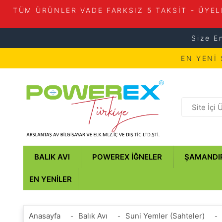
TÜM ÜRÜNLER VADE FARKSIZ 5 TAKSİT - ÜYEL
Size E
EN YENİ
BALIK AVI
POWEREX İĞNELER
ŞAMANDI
EN YENILER
Anasayfa
Balık Avı
Suni Yemler (Sahteler)