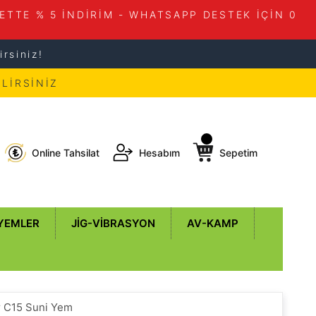
ETTE % 5 İNDİRİM - WHATSAPP DESTEK İÇİN 0
rsiniz!
LİRSİNİZ
Online Tahsilat
Hesabım
Sepetim
 YEMLER
JIG-VIBRASYON
AV-KAMP
r C15 Suni Yem