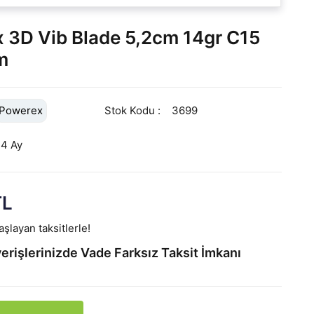
 3D Vib Blade 5,2cm 14gr C15
m
Powerex
Stok Kodu
3699
24 Ay
TL
şlayan taksitlerle!
erişlerinizde Vade Farksız Taksit İmkanı