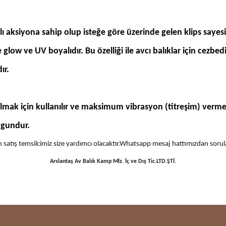
aksiyona sahip olup isteğe göre üzerinde gelen klips sayesin
 ve UV boyalıdır. Bu özelliği ile avcı balıklar için cezbedic
ır.
lmak için kullanılır ve
maksimum vibrasyon (titreşim) verme
ygundur.
 için satış temsilcimiz size yardımcı olacaktır.Whatsapp mesaj hattımızdan sor
Arslantaş Av Balık Kamp Mlz. İç ve Dış Tic.LTD.ŞTİ.