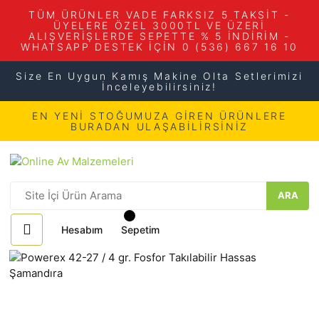
TÜM ÜRÜNLER VADE FARKSIZ 5 TAKSİT -
ÜYELERE ÖZEL 3000TL VE ÜZERİ
ALIŞVERİŞLERDE SEPETTE % 5 İNDİRİM -
WHATSAPP DESTEK İÇİN 0 (536) 667 16 10
Size En Uygun Kamış Makine Olta Setlerimizi
İnceleyebilirsiniz!
EN YENİ STOĞUMUZA GİREN ÜRÜNLERE
BURADAN ULAŞABİLİRSİNİZ
ARA
Hesabım
Sepetim