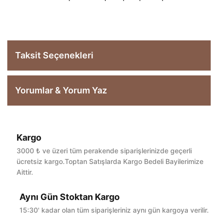
Taksit Seçenekleri
Yorumlar & Yorum Yaz
Kargo
Bu ürüne ilk yorumu siz yapın!
3000 ₺ ve üzeri tüm perakende siparişlerinizde geçerli
ücretsiz kargo.Toptan Satışlarda Kargo Bedeli Bayilerimize
Aittir.
Yorum Yaz
Aynı Gün Stoktan Kargo
15:30' kadar olan tüm siparişleriniz aynı gün kargoya verilir.