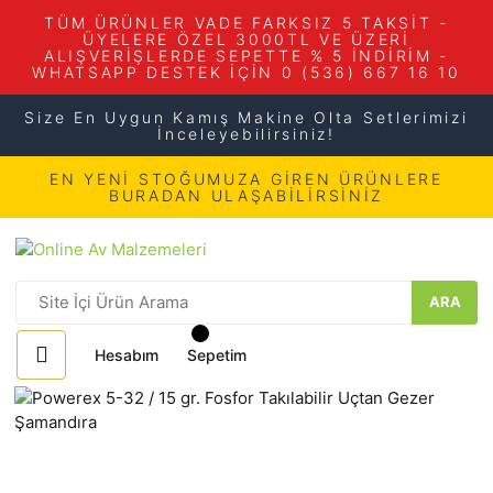
TÜM ÜRÜNLER VADE FARKSIZ 5 TAKSİT -
ÜYELERE ÖZEL 3000TL VE ÜZERİ
ALIŞVERİŞLERDE SEPETTE % 5 İNDİRİM -
WHATSAPP DESTEK İÇİN 0 (536) 667 16 10
Size En Uygun Kamış Makine Olta Setlerimizi
İnceleyebilirsiniz!
EN YENİ STOĞUMUZA GİREN ÜRÜNLERE
BURADAN ULAŞABİLİRSİNİZ
ARA
Hesabım
Sepetim