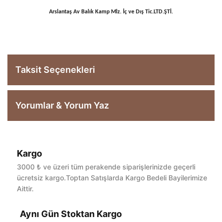
Arslantaş Av Balık Kamp Mlz. İç ve Dış Tic.LTD.ŞTİ.
Taksit Seçenekleri
Yorumlar & Yorum Yaz
Kargo
Bu ürüne ilk yorumu siz yapın!
3000 ₺ ve üzeri tüm perakende siparişlerinizde geçerli
ücretsiz kargo.Toptan Satışlarda Kargo Bedeli Bayilerimize
Aittir.
Yorum Yaz
Aynı Gün Stoktan Kargo