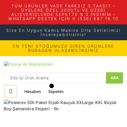
TÜM ÜRÜNLER VADE FARKSIZ 5 TAKSİT -
ÜYELERE ÖZEL 3000TL VE ÜZERİ
ALIŞVERİŞLERDE SEPETTE % 5 İNDİRİM -
WHATSAPP DESTEK İÇİN 0 (536) 667 16 10
Size En Uygun Kamış Makine Olta Setlerimizi
İnceleyebilirsiniz!
EN YENİ STOĞUMUZA GİREN ÜRÜNLERE
BURADAN ULAŞABİLİRSİNİZ
ARA
Hesabım
Sepetim