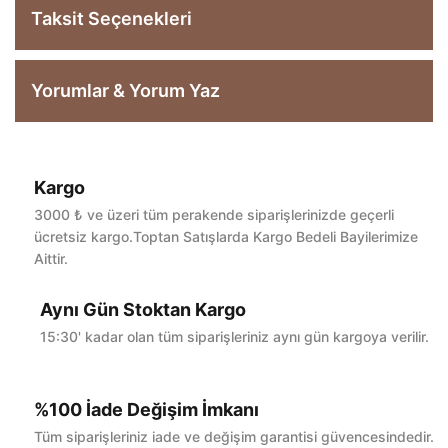
Taksit Seçenekleri
Yorumlar & Yorum Yaz
Kargo
Bu ürüne ilk yorumu siz yapın!
3000 ₺ ve üzeri tüm perakende siparişlerinizde geçerli
ücretsiz kargo.Toptan Satışlarda Kargo Bedeli Bayilerimize
Aittir.
Yorum Yaz
Aynı Gün Stoktan Kargo
15:30' kadar olan tüm siparişleriniz aynı gün kargoya verilir.
%100 İade Değişim İmkanı
Tüm siparişleriniz iade ve değişim garantisi güvencesindedir.