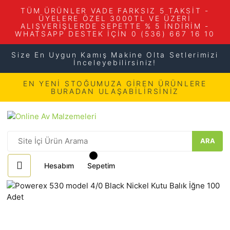
TÜM ÜRÜNLER VADE FARKSIZ 5 TAKSİT -
ÜYELERE ÖZEL 3000TL VE ÜZERİ
ALIŞVERİŞLERDE SEPETTE % 5 İNDİRİM -
WHATSAPP DESTEK İÇİN 0 (536) 667 16 10
Size En Uygun Kamış Makine Olta Setlerimizi
İnceleyebilirsiniz!
EN YENİ STOĞUMUZA GİREN ÜRÜNLERE
BURADAN ULAŞABİLİRSİNİZ
ARA
Hesabım
Sepetim