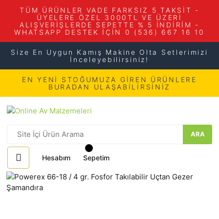
TÜM ÜRÜNLER VADE FARKSIZ 5 TAKSİT -
ÜYELERE ÖZEL 3000TL VE ÜZERİ
ALIŞVERİŞLERDE SEPETTE % 5 İNDİRİM -
WHATSAPP DESTEK İÇİN 0 (536) 667 16 10
Size En Uygun Kamış Makine Olta Setlerimizi
İnceleyebilirsiniz!
EN YENİ STOĞUMUZA GİREN ÜRÜNLERE
BURADAN ULAŞABİLİRSİNİZ
ARA
Hesabım
Sepetim