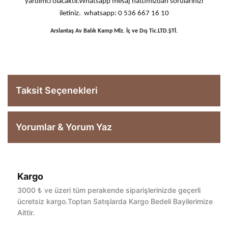
yardımcı olacaktır.Whatsapp mesaj hattımızdan sorularınızı
iletiniz. whatsapp: 0 536 667 16 10
Arslantaş Av Balık Kamp Mlz. İç ve Dış Tic.LTD.ŞTİ.
Taksit Seçenekleri
Yorumlar & Yorum Yaz
Kargo
Bu ürüne ilk yorumu siz yapın!
3000 ₺ ve üzeri tüm perakende siparişlerinizde geçerli
ücretsiz kargo.Toptan Satışlarda Kargo Bedeli Bayilerimize
Aittir.
Yorum Yaz